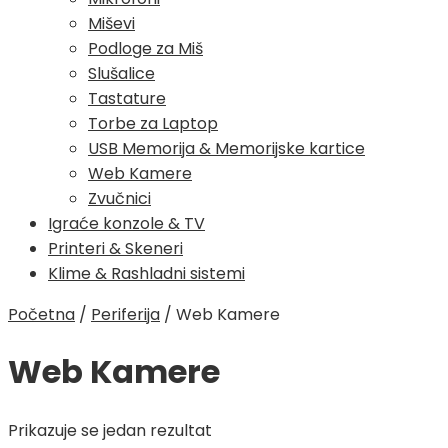
Miševi
Podloge za Miš
Slušalice
Tastature
Torbe za Laptop
USB Memorija & Memorijske kartice
Web Kamere
Zvučnici
Igraće konzole & TV
Printeri & Skeneri
Klime & Rashladni sistemi
Početna
/
Periferija
/
Web Kamere
Web Kamere
Prikazuje se jedan rezultat