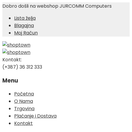
Dobro došli na webshop JURCOMM Computers
Lista želja
Blagajna
Moj Račun
Kontakt:
(+387) 36 312 333
Menu
Skip
Početna
to
O Nama
content
Trgovina
Plaćanje i Dostava
Kontakt