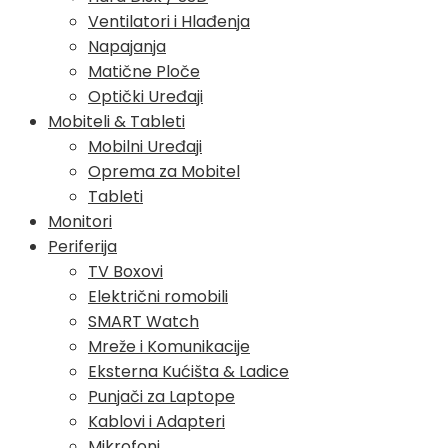
Ventilatori i Hlađenja
Napajanja
Matične Ploče
Optički Uređaji
Mobiteli & Tableti
Mobilni Uređaji
Oprema za Mobitel
Tableti
Monitori
Periferija
TV Boxovi
Električni romobili
SMART Watch
Mreže i Komunikacije
Eksterna Kućišta & Ladice
Punjači za Laptope
Kablovi i Adapteri
Mikrofoni