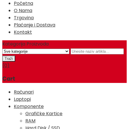
Početna
O Nama
Trgovina
Plaćanje i Dostava
Kontakt
Kategorija Proizvoda
(0)
Cart
Računari
Laptopi
Komponente
Grafičke Kartice
RAM
Hard Disk / SSD