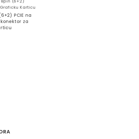
 8pin (6+2)
Graficku Karticu
(6+2) PCIE na
 konektor za
rticu
ZORA