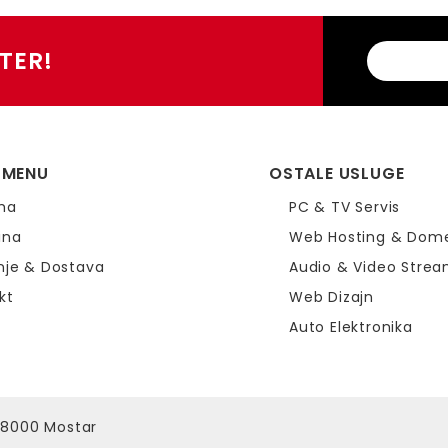
TER!
 MENU
OSTALE USLUGE
ma
PC & TV Servis
ina
Web Hosting & Dom
nje & Dostava
Audio & Video Stre
kt
Web Dizajn
Auto Elektronika
88000 Mostar