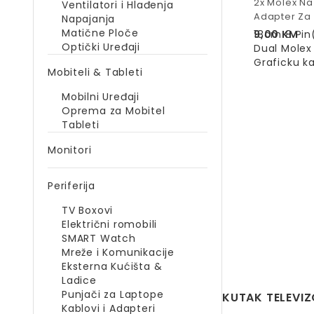
2x Molex Na
Ventilatori i Hlađenja
Adapter Za 
Napajanja
Matične Ploče
9,00
18cm 8 Pin
KM
Optički Uređaji
Dual Molex
Graficku ka
Mobiteli & Tableti
Mobilni Uređaji
Oprema za Mobitel
Tableti
Monitori
Periferija
TV Boxovi
Električni romobili
SMART Watch
Mreže i Komunikacije
Eksterna Kućišta &
Ladice
Punjači za Laptope
KUTAK TELEVI
Kablovi i Adapteri