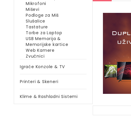
Mikrofoni
Miševi
Podloge za Miš
Slušalice
Tastature
Torbe za Laptop
USB Memorija &
Memorijske kartice
Web Kamere
Zvučnici
Igraće Konzole & TV
Printeri & Skeneri
Klime & Rashladni Sistemi