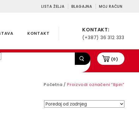
LISTA ŽELJA
BLAGAJNA
MOJ RAČUN
KONTAKT:
STAVA
KONTAKT
(+387) 36 312 333
(0)
Početna
/
Proizvodi označeni “8pin”