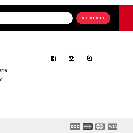
ene
am