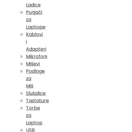
Ladice
Punjači
za
Laptope
Kablovi
i
Adapteri
Mikrofoni
Miševi
Podloge
za
Miš
Slušalice
Tastature
Torbe
za
Laptop
USB