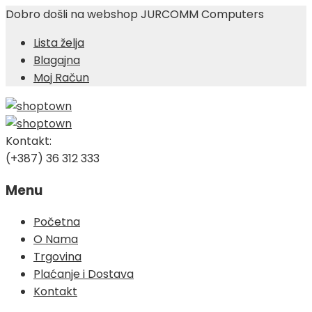
Dobro došli na webshop JURCOMM Computers
Lista želja
Blagajna
Moj Račun
Kontakt:
(+387) 36 312 333
Menu
Skip
Početna
to
O Nama
content
Trgovina
Plaćanje i Dostava
Kontakt