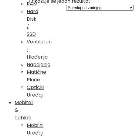
Prikazuje se jedan rezultat
RAM
Hard
Disk
/
SSD
Ventilatori
i
Hlađenja
Napajanja
Matične
Ploče
Optički
Uređaji
Mobiteli
&
Tableti
Mobilni
Uređaji