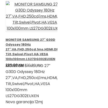
MONITOR SAMSUNG 27″ G30D
Odyssey 180Hz
27″,VA,FHD,250cd,1ms,HDMI,DP,
Tilt,Swivel,Pivot,HA,VESA
100x100mm LS27DG302EUXEN
Izvorna
Trenutna
299,00
KM
329,00
KM
MONITOR SAMSUNG 27″
cijena
cijena
G30D Odyssey 180Hz
bila
je:
27″,VA,FHD,250cd,1ms,HDMI,DP,
je:
299,00 KM.
Tilt,Swivel,Pivot,HA,VESA
329,00 KM.
100x100mm
LS27DG302EUXEN
Novo garancija 12mj