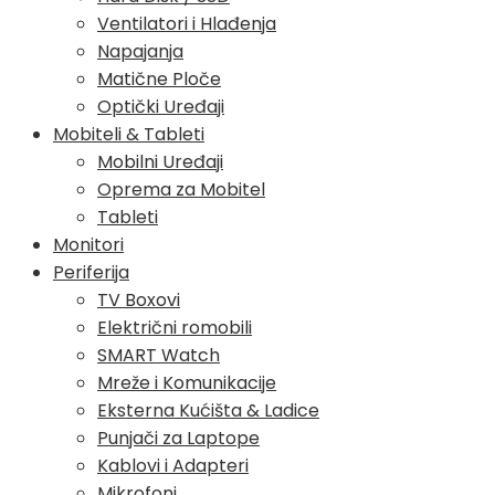
Ventilatori i Hlađenja
Napajanja
Matične Ploče
Optički Uređaji
Mobiteli & Tableti
Mobilni Uređaji
Oprema za Mobitel
Tableti
Monitori
Periferija
TV Boxovi
Električni romobili
SMART Watch
Mreže i Komunikacije
Eksterna Kućišta & Ladice
Punjači za Laptope
Kablovi i Adapteri
Mikrofoni