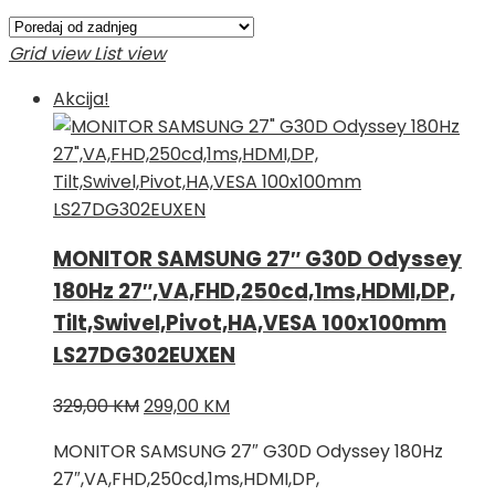
Grid view
List view
Akcija!
MONITOR SAMSUNG 27″ G30D Odyssey
180Hz 27″,VA,FHD,250cd,1ms,HDMI,DP,
Tilt,Swivel,Pivot,HA,VESA 100x100mm
LS27DG302EUXEN
Izvorna
Trenutna
329,00
KM
299,00
KM
cijena
cijena
MONITOR SAMSUNG 27″ G30D Odyssey 180Hz
bila
je:
27″,VA,FHD,250cd,1ms,HDMI,DP,
je:
299,00 KM.