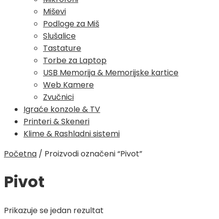
Miševi
Podloge za Miš
Slušalice
Tastature
Torbe za Laptop
USB Memorija & Memorijske kartice
Web Kamere
Zvučnici
Igraće konzole & TV
Printeri & Skeneri
Klime & Rashladni sistemi
Početna
/
Proizvodi označeni “Pivot”
Pivot
Prikazuje se jedan rezultat