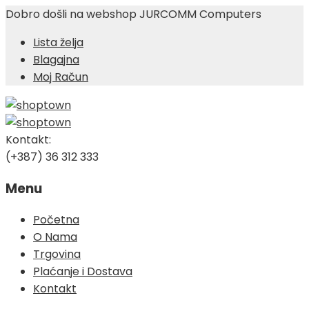
Dobro došli na webshop JURCOMM Computers
Lista želja
Blagajna
Moj Račun
Kontakt:
(+387) 36 312 333
Menu
Skip
Početna
to
O Nama
content
Trgovina
Plaćanje i Dostava
Kontakt