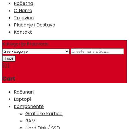
Početna
O Nama
Trgovina
Plaćanje i Dostava
Kontakt
Kategorija Proizvoda
(0)
Cart
Računari
Laptopi
Komponente
Grafičke Kartice
RAM
Hard Disk / SSD