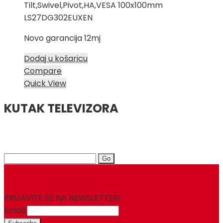
Tilt,Swivel,Pivot,HA,VESA 100x100mm
329,00 KM.
LS27DG302EUXEN
Novo garancija 12mj
Dodaj u košaricu
Compare
Quick View
KUTAK TELEVIZORA
Search
for:
PRIJAVITE SE NA NEWSLETTER!
Email