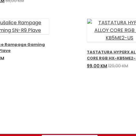
a
Trenutna
KM
55,00
KM
cijena
je:
49,00 KM.
KM.
ice Rampage Gaming
Plave
TASTATURA HYPERX A
KM
CORE RGB HX-KB5ME2
Izvorna
Trenutna
99,00
KM
129,00
KM
cijena
cijena
bila
je:
je:
99,00 KM.
129,00 KM.