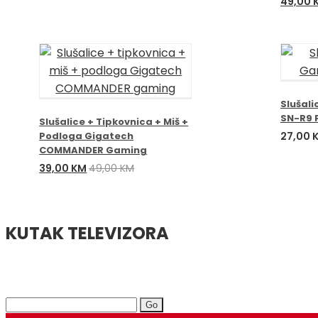
Izvorn
49,00
cijena
bila
je:
55,00 
Slušal
SN-R9 
Slušalice + Tipkovnica + Miš +
Podloga Gigatech
27,00
COMMANDER Gaming
Izvorna
Trenutna
39,00
KM
49,00
KM
cijena
cijena
bila
je:
je:
39,00 KM.
49,00 KM.
KUTAK TELEVIZORA
Search