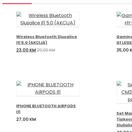
Wireless Bluetooth Slusalice
Gaming
I11 5.0 (AKCIJA)
G1 LEGE
Izvorna
Trenutna
23,00
KM
29,00
KM
35,00
cijena
cijena
bila
je:
je:
23,00 KM.
29,00 KM.
IPHONE BLUETOOTH AIRPODS
I11
Set Ma
27,00
KM
Tipkovn
Slušali