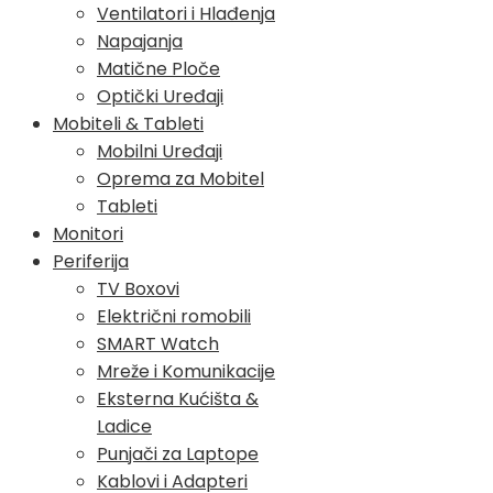
Ventilatori i Hlađenja
Napajanja
Matične Ploče
Optički Uređaji
Mobiteli & Tableti
Mobilni Uređaji
Oprema za Mobitel
Tableti
Monitori
Periferija
TV Boxovi
Električni romobili
SMART Watch
Mreže i Komunikacije
Eksterna Kućišta &
Ladice
Punjači za Laptope
Kablovi i Adapteri