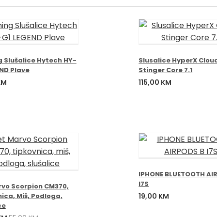
 Slušalice Hytech HY-
Slusalice HyperX Clou
ND Plave
Stinger Core 7.1
KM
115,00
KM
IPHONE BLUETOOTH AI
I7S
rvo Scorpion CM370,
ica, Miš, Podloga,
19,00
KM
ce