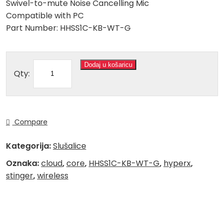
Swivel-to-mute Noise Cancelling Mic
Compatible with PC
Part Number: HHSS1C-KB-WT-G
Dodaj u košaricu
Qty:
Compare
Kategorija:
Slušalice
Oznaka:
cloud
,
core
,
HHSS1C-KB-WT-G
,
hyperx
,
stinger
,
wireless