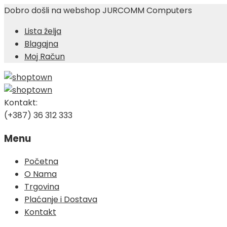
Dobro došli na webshop JURCOMM Computers
Lista želja
Blagajna
Moj Račun
Kontakt:
(+387) 36 312 333
Menu
Skip
Početna
to
O Nama
content
Trgovina
Plaćanje i Dostava
Kontakt