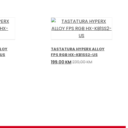
LLOY
TASTATURA HYPERX ALLOY
-US
FPS RGB HX-KB1SS2-US
Izvorna
Trenutna
199,00
KM
239,00
KM
cijena
cijena
bila
je:
je:
199,00 KM.
239,00 KM.