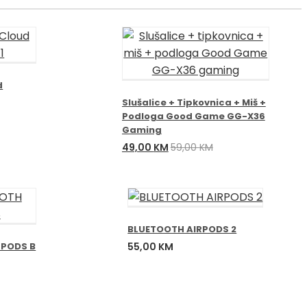
d
Slušalice + Tipkovnica + Miš +
Podloga Good Game GG-X36
Gaming
Izvorna
Trenutna
49,00
KM
59,00
KM
cijena
cijena
bila
je:
je:
49,00 KM.
59,00 KM.
BLUETOOTH AIRPODS 2
RPODS B
55,00
KM