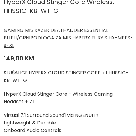
HyperX Cloud Stinger Core Wireless,
HHSS1C-KB-WT-G
GAMING MIS RAZER DEATHADDER ESSENTIAL
BIJELI/CRNI
PODLOGA ZA MIS HYPERX FURY S HX-MPFS-
S-XL
149,00
KM
SLUŠALICE HYPERX CLOUD STINGER CORE 7.1 HHSS1C-
KB-WT-G
HyperX Cloud Stinger Core - Wireless Gaming
Headset + 7.1
Virtual 7.1 Surround Sound1 via NGENUITY
Lightweight & Durable
Onboard Audio Controls