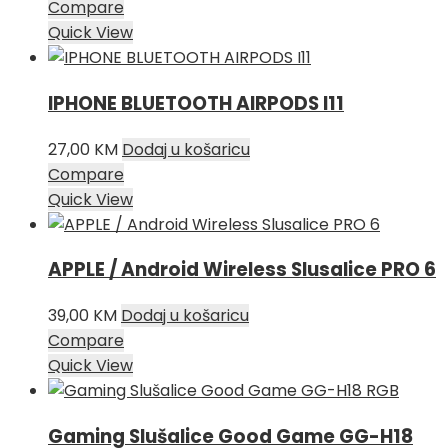
cijena
cijena
Compare
bila
je:
Quick View
je:
49,00 KM.
69,00 KM.
IPHONE BLUETOOTH AIRPODS I11
27,00
KM
Dodaj u košaricu
Compare
Quick View
APPLE / Android Wireless Slusalice PRO 6
39,00
KM
Dodaj u košaricu
Compare
Quick View
Gaming Slušalice Good Game GG-H18