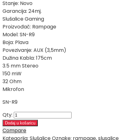
Stanje: Novo
Garancija: 24mj.
Slušalice Gaming
Proizvođač: Rampage
Model: SN-R9
Boja: Plava
Povezivanje: AUX (3,5mm)
Dužina Kabla: 175cm
3.5 mm Stereo
150 mW
32 Ohm
Mikrofon
SN-R9
Qty:
Dodaj u košaricu
Compare
Kategorija:
Slušalice
Oznake:
rampage
,
slusalice