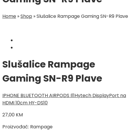
Home
»
Shop
»
Slušalice Rampage Gaming SN-R9 Plave
Slušalice Rampage
Gaming SN-R9 Plave
IPHONE BLUETOOTH AIRPODS I11
Hytech DisplayPort na
HDMI 10cm HY-DS10
27,00
KM
Proizvođač: Rampage