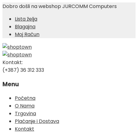
Dobro došli na webshop JURCOMM Computers
Lista želja
Blagajna
Moj Račun
Kontakt:
(+387) 36 312 333
Menu
Skip
Početna
to
O Nama
content
Trgovina
Plaćanje i Dostava
Kontakt