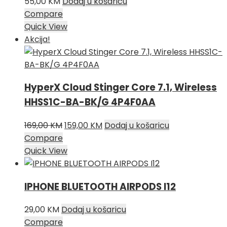
55,00
KM
Dodaj u košaricu
Compare
Quick View
Akcija!
HyperX Cloud Stinger Core 7.1, Wireless
HHSS1C-BA-BK/G 4P4F0AA
Izvorna
Trenutna
169,00
KM
159,00
KM
Dodaj u košaricu
cijena
cijena
Compare
bila
je:
Quick View
je:
159,00 KM.
169,00 KM.
IPHONE BLUETOOTH AIRPODS I12
29,00
KM
Dodaj u košaricu
Compare