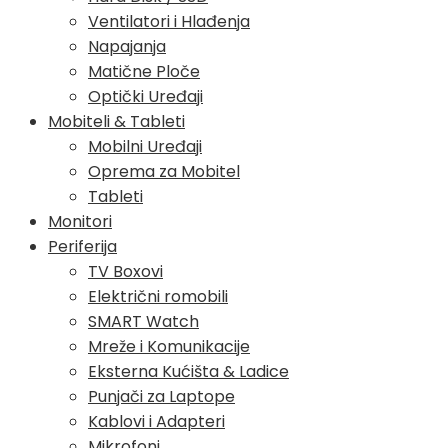
Ventilatori i Hlađenja
Napajanja
Matične Ploče
Optički Uređaji
Mobiteli & Tableti
Mobilni Uređaji
Oprema za Mobitel
Tableti
Monitori
Periferija
TV Boxovi
Električni romobili
SMART Watch
Mreže i Komunikacije
Eksterna Kućišta & Ladice
Punjači za Laptope
Kablovi i Adapteri
Mikrofoni