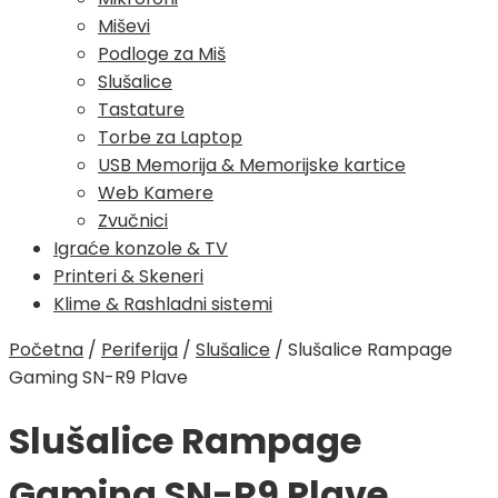
Miševi
Podloge za Miš
Slušalice
Tastature
Torbe za Laptop
USB Memorija & Memorijske kartice
Web Kamere
Zvučnici
Igraće konzole & TV
Printeri & Skeneri
Klime & Rashladni sistemi
Početna
/
Periferija
/
Slušalice
/
Slušalice Rampage
Gaming SN-R9 Plave
Slušalice Rampage
Gaming SN-R9 Plave