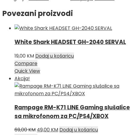
Povezani proizvodi
White Shark HEADSET GH-2040 SERVAL
19,00
KM
Dodaj u košaricu
Compare
Quick View
Akcija!
Rampage RM-K71 LINE Gaming slušalice
sa mikrofonom za PC/PS4/XBOX
Izvorna
Trenutna
69,00
KM
49,00
KM
Dodaj u košaricu