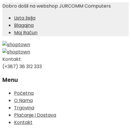
Dobro došli na webshop JURCOMM Computers
Lista želja
Blagajna
Moj Račun
Kontakt:
(+387) 36 312 333
Menu
Skip
Početna
to
O Nama
content
Trgovina
Plaćanje i Dostava
Kontakt