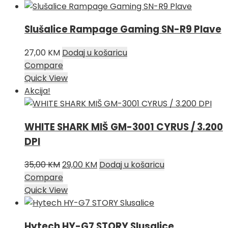
Slušalice Rampage Gaming SN-R9 Plave
27,00
KM
Dodaj u košaricu
Compare
Quick View
Akcija!
WHITE SHARK MIŠ GM-3001 CYRUS / 3.200
DPI
Izvorna
Trenutna
35,00
KM
29,00
KM
Dodaj u košaricu
cijena
cijena
Compare
bila
je:
Quick View
je:
29,00 KM.
35,00 KM.
Hytech HY-G7 STORY Slusalice