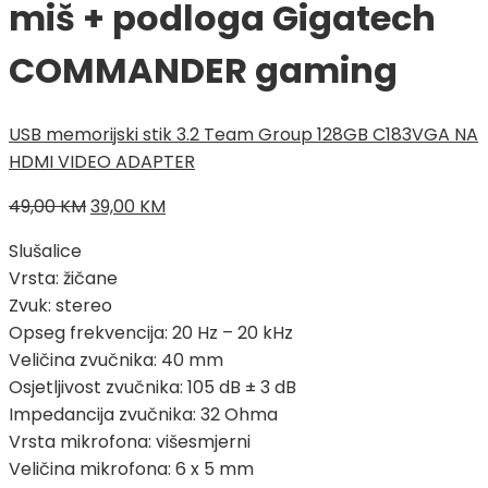
miš + podloga Gigatech
COMMANDER gaming
USB memorijski stik 3.2 Team Group 128GB C183
VGA NA
HDMI VIDEO ADAPTER
Izvorna
Trenutna
49,00
KM
39,00
KM
cijena
cijena
Slušalice
bila
je:
Vrsta: žičane
je:
39,00 KM.
Zvuk: stereo
49,00 KM.
Opseg frekvencija: 20 Hz – 20 kHz
Veličina zvučnika: 40 mm
Osjetljivost zvučnika: 105 dB ± 3 dB
Impedancija zvučnika: 32 Ohma
Vrsta mikrofona: višesmjerni
Veličina mikrofona: 6 x 5 mm