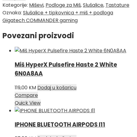
Kategorije:
Miševi
,
Podloge za Miš
,
Slušalice
,
Tastature
Oznaka:
Slušalice + tipkovnica + miš + podloga
Gigatech COMMANDER gaming
Povezani proizvodi
Miš HyperX Pulsefire Haste 2 White
6N0A8AA
119,00
KM
Dodaj u košaricu
Compare
Quick View
IPHONE BLUETOOTH AIRPODS I11