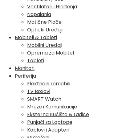
Ventilatori i Hlađenja
Napajanja
Matične Ploče
Optički Uređaji
Mobiteli & Tableti
Mobilni Uređaji
Oprema za Mobitel
Tableti
Monitori
Periferija
Električni romobili
TV Boxovi
SMART Watch
Mreže i Komunikacije
Eksterna Kućišta & Ladice
Punjači za Laptope
Kablovi i Adapteri
Mikrofoni