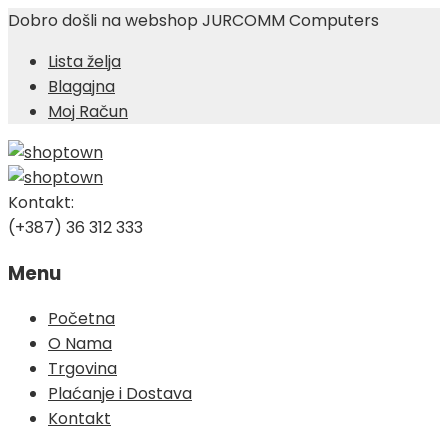
Dobro došli na webshop JURCOMM Computers
Lista želja
Blagajna
Moj Račun
Kontakt:
(+387) 36 312 333
Menu
Skip
Početna
to
O Nama
content
Trgovina
Plaćanje i Dostava
Kontakt