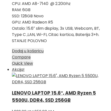
CPU: AMD A8-7140 @ 2.20Ghz
RAM: 6GB
SSD: 128GB Novo
GPU: AMD Radeon R5
Ostalo: 15.6″ slim display, 3x USB, Webcam, BT,
Type C ,LAN, Wi-FI, Citac kartica, Baterija 3+h.
STANJE POLOVNO
Dodaj u košaricu
Compare
Quick View
Akcija!
LENOVO LAPTOP 15.6″, AMD Ryzen 5
5500U, DDR4, SSD 256GB