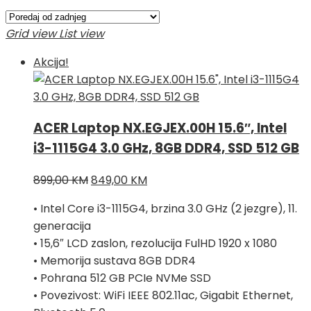
po
najnovijem
Grid view
List view
Akcija!
ACER Laptop NX.EGJEX.00H 15.6″, Intel
i3-1115G4 3.0 GHz, 8GB DDR4, SSD 512 GB
Izvorna
Trenutna
899,00
KM
849,00
KM
cijena
cijena
• Intel Core i3-1115G4, brzina 3.0 GHz (2 jezgre), 11.
bila
je:
generacija
je:
849,00 KM.
• 15,6″ LCD zaslon, rezolucija FulHD 1920 x 1080
899,00 KM.
• Memorija sustava 8GB DDR4
• Pohrana 512 GB PCIe NVMe SSD
• Povezivost: WiFi IEEE 802.11ac, Gigabit Ethernet,