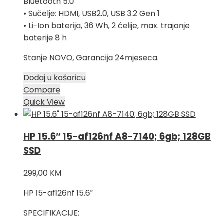
Bluetooth 5.0
• Sučelje: HDMI, USB2.0, USB 3.2 Gen 1
• Li-Ion baterija, 36 Wh, 2 ćelije, max. trajanje
baterije 8 h
Stanje NOVO, Garancija 24mjeseca.
Dodaj u košaricu
Compare
Quick View
HP 15.6″ 15-af126nf A8-7140; 6gb; 128GB
SSD
299,00
KM
HP 15-af126nf 15.6″
SPECIFIKACIJE: