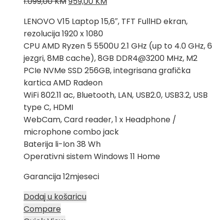
Izvorna
Trenutna
1.099,00
KM
959,00
KM
cijena
cijena
LENOVO V15 Laptop 15,6″, TFT FullHD ekran,
bila
je:
rezolucija 1920 x 1080
je:
959,00 KM.
CPU AMD Ryzen 5 5500U 2.1 GHz (up to 4.0 GHz, 6
1.099,00 KM.
jezgri, 8MB cache), 8GB DDR4@3200 MHz, M2
PCIe NVMe SSD 256GB, integrisana grafička
kartica AMD Radeon
WiFi 802.11 ac, Bluetooth, LAN, USB2.0, USB3.2, USB
type C, HDMI
WebCam, Card reader, 1 x Headphone /
microphone combo jack
Baterija li-Ion 38 Wh
Operativni sistem Windows 11 Home
Garancija 12mjeseci
Dodaj u košaricu
Compare