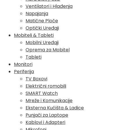
Ventilatori i Hlađenja
Napajanja
Matične Ploče
Optički Uređaji
Mobiteli & Tableti
Mobilni Uređaji
Oprema za Mobitel
Tableti
Monitori
Periferija
TV Boxovi
Električni romobili
SMART Watch
Mreže i Komunikacije
Eksterna Kućišta & Ladice
Punjači za Laptope
Kablovi i Adapteri
Mikrofoni