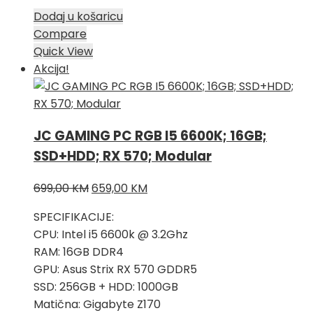
Dodaj u košaricu
Compare
Quick View
Akcija!
JC GAMING PC RGB I5 6600K; 16GB;
SSD+HDD; RX 570; Modular
Izvorna
Trenutna
699,00
KM
659,00
KM
cijena
cijena
SPECIFIKACIJE:
bila
je:
CPU: Intel i5 6600k @ 3.2Ghz
je:
659,00 KM.
RAM: 16GB DDR4
699,00 KM.
GPU: Asus Strix RX 570 GDDR5
SSD: 256GB + HDD: 1000GB
Matična: Gigabyte Z170