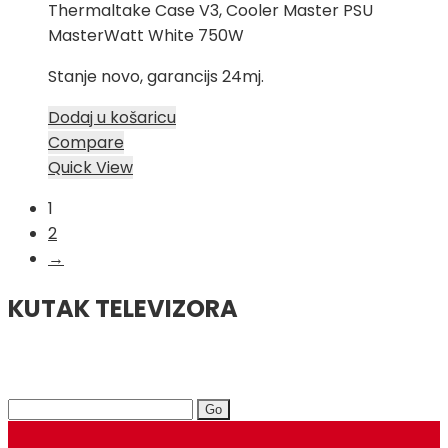
Thermaltake Case V3, Cooler Master PSU
MasterWatt White 750W
Stanje novo, garancijs 24mj.
Dodaj u košaricu
Compare
Quick View
1
2
→
KUTAK TELEVIZORA
Search
for: