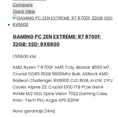
Compare
Quick View
GAMING PC ZEN EXTREME; R7 8700f;
32GB; SSD; RX6600
1.559,00
KM
AMD Ryzen 7 8700F AM5 Tray, Biostar B650 MT,
Crucial DDR5 16GB 5600Mhz Bulk, ASRock AMD
Radeon Challenger RX6600 CLD 8GB, Arctic CPU
Cooler Alpine 23, Crucial E100 1TB PCIe Gen4
NVMe M.2 SSD, Spire Vision 7022 Gaming Case,
Inter-Tech PSU Argus APS 620W
Novo garancija 24mj