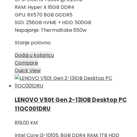
RAM: Hyper X 16GB DDR4
GPU: RX570 8GB GDDR5
SSD: 256GB nVME + HDD: 500GB
Napajanje: Thermaltake 650w
Stanje polovno.
Dodaj u košaricu
Compare
Quick View
LENOVO V50t Gen 2-13IOB Desktop PC
11QC001DRU
819,00
KM
Intel Core i3-10105, 8GB DDR4 RAM, 1TB HDD