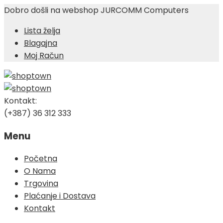
Dobro došli na webshop JURCOMM Computers
Lista želja
Blagajna
Moj Račun
Kontakt:
(+387) 36 312 333
Menu
Skip
Početna
to
O Nama
content
Trgovina
Plaćanje i Dostava
Kontakt