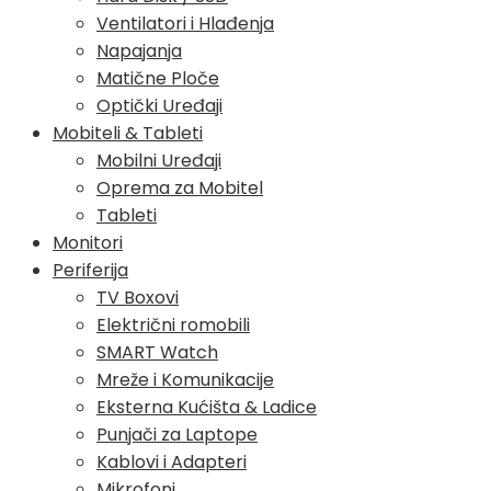
Ventilatori i Hlađenja
Napajanja
Matične Ploče
Optički Uređaji
Mobiteli & Tableti
Mobilni Uređaji
Oprema za Mobitel
Tableti
Monitori
Periferija
TV Boxovi
Električni romobili
SMART Watch
Mreže i Komunikacije
Eksterna Kućišta & Ladice
Punjači za Laptope
Kablovi i Adapteri
Mikrofoni