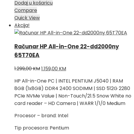
Dodaj u košaricu
Compare
Quick View
Akcija!
Računar HP All-in-One 22-dd2000ny
65T70EA
Izvorna
Trenutna
1.299,00
KM
1.159,00
KM
cijena
cijena
HP All-in-One PC | INTEL PENTIUM J5040 | RAM
bila
je:
8GB (1x8GB) DDR4 2400 SODIMM | SSD 512G 2280
je:
1.159,00 KM.
PCIe NVMe Value | Non-Touch/21.5 Snow White no
1.299,00 KM.
card reader – HD Camera | WARR 1/1/0 Medium
Procesor – brand: Intel
Tip procesora: Pentium