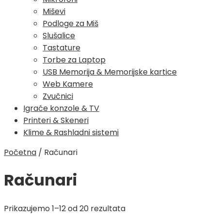
Miševi
Podloge za Miš
Slušalice
Tastature
Torbe za Laptop
USB Memorija & Memorijske kartice
Web Kamere
Zvučnici
Igraće konzole & TV
Printeri & Skeneri
Klime & Rashladni sistemi
Početna
/
Računari
Računari
Poredano
Prikazujemo 1–12 od 20 rezultata