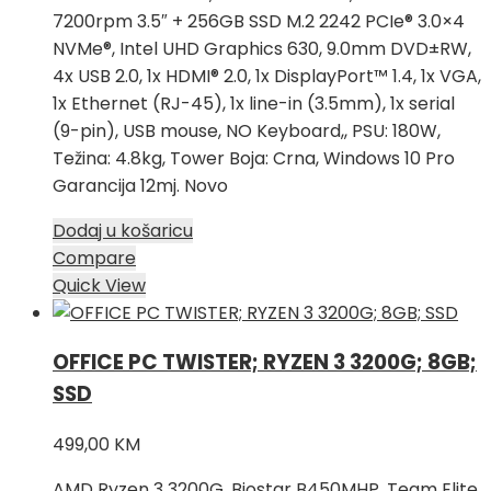
7200rpm 3.5″ + 256GB SSD M.2 2242 PCIe® 3.0×4
NVMe®, Intel UHD Graphics 630, 9.0mm DVD±RW,
4x USB 2.0, 1x HDMI® 2.0, 1x DisplayPort™ 1.4, 1x VGA,
1x Ethernet (RJ-45), 1x line-in (3.5mm), 1x serial
(9-pin), USB mouse, NO Keyboard,, PSU: 180W,
Težina: 4.8kg, Tower Boja: Crna, Windows 10 Pro
Garancija 12mj. Novo
Dodaj u košaricu
Compare
Quick View
OFFICE PC TWISTER; RYZEN 3 3200G; 8GB;
SSD
499,00
KM
AMD Ryzen 3 3200G, Biostar B450MHP, Team Elite