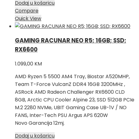
Dodaj u košaricu
Compare
Quick View
GAMING RACUNAR NEO R5; 16GB; SSD;
RX6600
1.099,00
KM
AMD Ryzen 5 5500 AM4 Tray, Biostar A520MHP,
Team T-Force VulcanZ DDR4 16GB 3200MHz ,
ASRock AMD Radeon Challenger RX6600 CLD
8GB, Arctic CPU Cooler Alpine 23, SSD 512GB PCIe
M.2 2280 NVMe, UBIT Gaming Case UB-1V / NO
FANS, Inter-Tech PSU Argus APS 620W
Novo Garancija 12mj.
Dodaj u košaricu