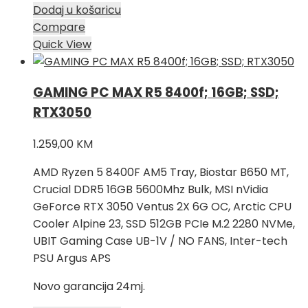
Dodaj u košaricu
Compare
Quick View
GAMING PC MAX R5 8400f; 16GB; SSD;
RTX3050
1.259,00
KM
AMD Ryzen 5 8400F AM5 Tray, Biostar B650 MT,
Crucial DDR5 16GB 5600Mhz Bulk, MSI nVidia
GeForce RTX 3050 Ventus 2X 6G OC, Arctic CPU
Cooler Alpine 23, SSD 512GB PCIe M.2 2280 NVMe,
UBIT Gaming Case UB-1V / NO FANS, Inter-tech
PSU Argus APS
Novo garancija 24mj.