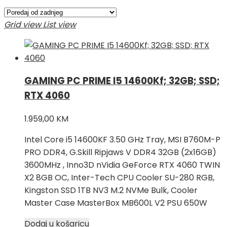
po
najnovijem
Grid view
List view
GAMING PC PRIME I5 14600Kf; 32GB; SSD;
RTX 4060
1.959,00
KM
Intel Core i5 14600KF 3.50 GHz Tray, MSI B760M-P
PRO DDR4, G.Skill Ripjaws V DDR4 32GB (2x16GB)
3600MHz , Inno3D nVidia GeForce RTX 4060 TWIN
X2 8GB OC, Inter-Tech CPU Cooler SU-280 RGB,
Kingston SSD 1TB NV3 M.2 NVMe Bulk, Cooler
Master Case MasterBox MB600L V2 PSU 650W
Dodaj u košaricu