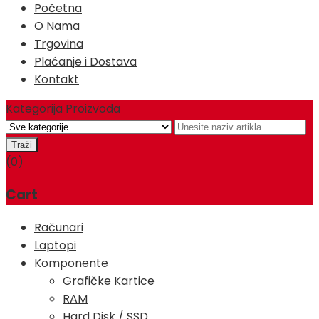
Početna
O Nama
Trgovina
Plaćanje i Dostava
Kontakt
Kategorija Proizvoda
(0)
Cart
Računari
Laptopi
Komponente
Grafičke Kartice
RAM
Hard Disk / SSD