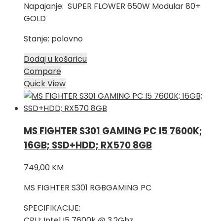
Napajanje: SUPER FLOWER 650W Modular 80+
GOLD
Stanje: polovno
Dodaj u košaricu
Compare
Quick View
MS FIGHTER S301 GAMING PC I5 7600K;
16GB; SSD+HDD; RX570 8GB
749,00
KM
MS FIGHTER S301 RGBGAMING PC
SPECIFIKACIJE:
CPU: Intel I5 7600k @ 3.2Ghz