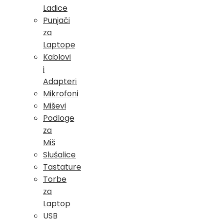
Ladice
Punjači
za
Laptope
Kablovi
i
Adapteri
Mikrofoni
Miševi
Podloge
za
Miš
Slušalice
Tastature
Torbe
za
Laptop
USB