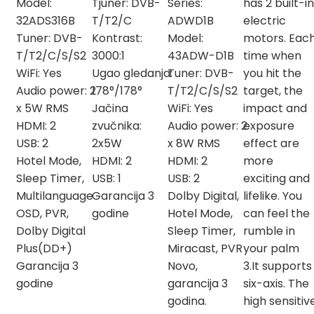
Model:
Tjuner: DVB-
Series:
has 2 built-in
32ADS316B
T/T2/C
ADWD1B
electric
Tuner: DVB-
Kontrast:
Model:
motors. Eac
T/T2/C/S/S2
3000:1
43ADW-D1B
time when
WiFi: Yes
Ugao gledanja:
Tuner: DVB-
you hit the
Audio power: 2
178°/178°
T/T2/C/S/S2
target, the
x 5W RMS
Jačina
WiFi: Yes
impact and
HDMI: 2
zvučnika:
Audio power: 2
exposure
USB: 2
2x5W
x 8W RMS
effect are
Hotel Mode,
HDMI: 2
HDMI: 2
more
Sleep Timer,
USB: 1
USB: 2
exciting and
Multilanguage
Garancija 3
Dolby Digital,
lifelike. You
OSD, PVR,
godine
Hotel Mode,
can feel the
Dolby Digital
Sleep Timer,
rumble in
Plus(DD+)
Miracast, PVR
your palm
Garancija 3
Novo,
3.It supports
godine
garancija 3
six-axis. The
godina.
high sensitiv