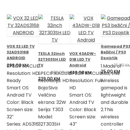
VOX 32 LED TV
Gamepad PS
32ADS316B
Bežični / PS3
TESLA 32inch
VOX 43ADW-
ANDROID
Dzojstik
32T303SH LED
D1B LED TV
299,00
KM
TV
Android
35,00
K
SPECIFIKACIJE:
1.Made of
Izvorna
Tren
25,00
KM
279,00
KM
469,00
KM
Resolution: HD
SPECIFIKACIJE:
SPECIFIKACIJE:
ABS, this
cijena
cije
Izvorna
Trenutna
239,00
KM
Ready
Rezolucija: HD
Resolution: Full
wireless
bila
je:
cijena
cijena
Smart OS:
Boja:Siva
HD
gamepad is
je:
25,0
bila
je:
Android TV
Veličina
Smart OS:
lightweight
35,00 KM.
je:
239,00 KM.
Color: Black
ekrana: 32W
Android TV
and durable
279,00 KM.
Screen size:
Serija: T303
Color: Black
2.This
32″
Model:
Screen size:
wireless
Series: ADS316
32T303SH
43″
controller