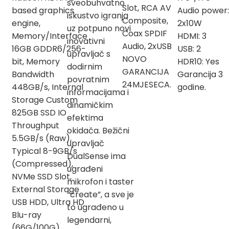
sveobuhvatno
Slot, RCA AV
based graphics
Audio power:
iskustvo igranja
Composite,
engine,
2x10W
uz potpuno novi
Coax SPDIF
Memory/Interface
HDMI: 3
inovativni
Audio, 2xUSB
16GB GDDR6/256-
USB: 2
upravljač s
NOVO
bit, Memory
HDR10: Yes
dodirnim
GARANCIJA
Bandwidth
Garancija 3
povratnim
24MJESECA.
448GB/s, Internal
godine.
informacijama i
Storage Custom
dinamičkim
825GB SSD IO
efektima
Throughput
okidača. Bežični
5.5GB/s (Raw),
upravljač
Typical 8-9GB/s
DualSense ima
(Compressed),
ugrađeni
NVMe SSD Slot,
mikrofon i taster
External Storage
“create”, a sve je
USB HDD, Ultra HD
to ugrađeno u
Blu-ray
legendarni,
(66G/100G)