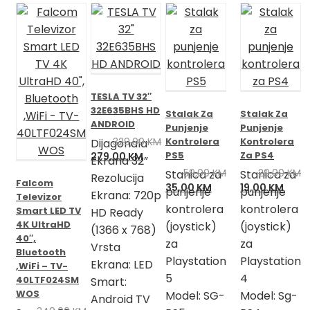
TESLA TV 32″
32E635BHS HD
Stalak Za
Stalak Za
ANDROID
Punjenje
Punjenje
329,00
KM
Kontrolera
Kontrolera
Dijagonala
Izvorna
Trenutna
PS5
Za PS4
279,00
KM
Ekrana 32”
cijena
cijena
59,00
KM
29,00
KM
Stanica za
Stanica za
Rezolucija
Falcom
bila
je:
Izvorna
Trenutna
Izvorna
Tren
35,00
KM
19,00
KM
punjenje
punjenje
Ekrana: 720p
Televizor
je:
279,00 KM.
cijena
cijena
cijena
cijen
kontrolera
kontrolera
Smart LED TV
HD Ready
329,00 KM.
bila
je:
bila
je:
4K UltraHD
(joystick)
(joystick)
(1366 x 768)
je:
35,00 KM.
je:
19,00
40″,
za
za
59,00 KM.
29,00 KM.
Vrsta
Bluetooth
Playstation
Playstation
Ekrana: LED
,WiFi – TV-
5
4
40LTF024SM
Smart:
WOS
Model: SG-
Model: Sg-
Android TV