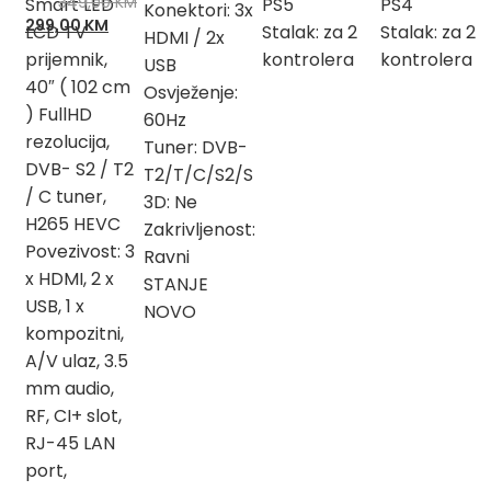
349,00
KM
Smart LED
PS5
PS4
Konektori: 3x
Izvorna
Trenutna
299,00
KM
LCD TV
Stalak: za 2
Stalak: za 2
HDMI / 2x
cijena
cijena
prijemnik,
kontrolera
kontrolera
USB
bila
je:
40″ ( 102 cm
Osvježenje:
je:
299,00 KM.
) FullHD
349,00 KM.
60Hz
rezolucija,
Tuner: DVB-
DVB- S2 / T2
T2/T/C/S2/S
/ C tuner,
3D: Ne
H265 HEVC
Zakrivljenost:
Povezivost: 3
Ravni
x HDMI, 2 x
STANJE
USB, 1 x
NOVO
kompozitni,
A/V ulaz, 3.5
mm audio,
RF, CI+ slot,
RJ-45 LAN
port,