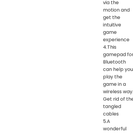
via the
motion and
get the
intuitive
game
experience
4.This
gamepad fo
Bluetooth
can help you
play the
game in a
wireless way
Get rid of th
tangled
cables
5.A
wonderful