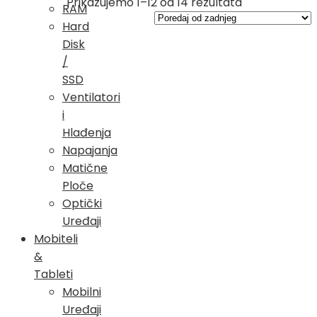
Poredano
Prikazujemo 1–12 od 14 rezultata
RAM
po
Hard
najnovijem
Disk
/
SSD
Ventilatori
i
Hlađenja
Napajanja
Matične
Ploče
Optički
Uređaji
Mobiteli
&
Tableti
Mobilni
Uređaji