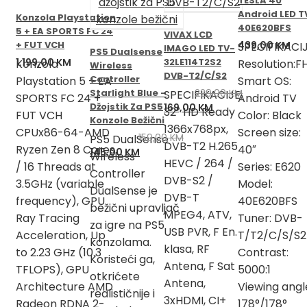
TESLA 40
Android LED T
Konzola Playstation
40E620BFS
5 + EA SPORTS FC 24
VIVAX LCD
+ FUT VCH
439,00
KM
SPECIFIKACIJ
IMAGO LED TV-
PS5 Dualsense
1.199,00
KM
32LE114T2S2
Konzola
Resolution:F
Wireless
DVB-T2/C/S2
Controller
Playstation 5 + EA
Smart OS:
Starlight Blue –
229,00
KM
SPECIFIKACIJE:
SPORTS FC 24 +
Android TV
Džojstik Za PS5
Izvorna
Trenutna
169,00
KM
32″ HD Ready
FUT VCH
Color: Black
Konzole Bežični
cijena
cijena
1366x768px,
CPUx86-64-AMD
Screen size:
bila
je:
159,00
KM
PS5 DualSense
DVB-T2 H.265
Ryzen Zen 8 Cores
40″
je:
169,00 KM.
Izvorna
Trenutna
145,00
KM
Wireless
HEVC / 264 /
229,00 KM.
/ 16 Threads at
cijena
cijena
Series: E620
Controller
DVB-S2 /
bila
je:
3.5GHz (variable
Model:
DualSense je
je:
145,00 KM.
DVB-T
frequency), GPU
40E620BFS
bežični upravljač
159,00 KM.
MPEG4, ATV,
Ray Tracing
Tuner: DVB-
za igre na PS5
USB PVR, F En.
Acceleration, Up
T/T2/C/S/S2
konzolama.
klasa, RF
to 2.23 GHz (10.3
Contrast:
Koristeći ga,
Antena, F Sat
TFLOPS), GPU
5000:1
otkrićete
Antena,
Architecture AMD
Viewing angl
realističnije i
3xHDMI, CI+
Radeon RDNA 2-
178°/178°