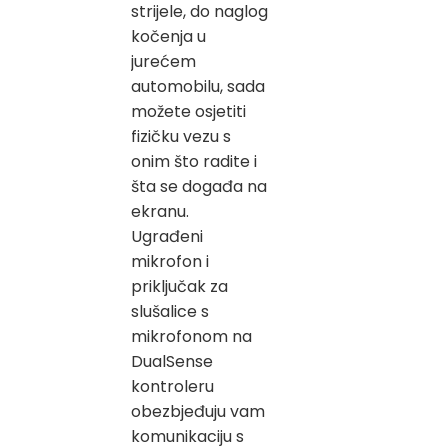
strijele, do naglog
kočenja u
jurećem
automobilu, sada
možete osjetiti
fizičku vezu s
onim što radite i
šta se događa na
ekranu.
Ugrađeni
mikrofon i
priključak za
slušalice s
mikrofonom na
DualSense
kontroleru
obezbjeđuju vam
komunikaciju s