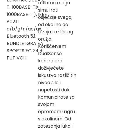
rukama mogu
T, 100BASE-TX,
simulirati
1000BASE-T), IEEE
osjećaje svega,
802.11
od okoline do
a/b/g/n/ac/ax,
trzaja različitog
Bluetooth 5.1,
oružja.
BUNDLE IGRA EA
Korišćenjem
SPORTS FC 24 +
DualSense
FUT VCH
kontrolera
doživjećete
iskustvo različitih
nivoa sile i
napetosti dok
komunicirate sa
svojom
opremom u igri i
s okolinom. Od
zatezanja luka i