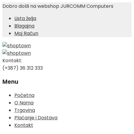
Dobro došli na webshop JURCOMM Computers
Lista želja
Blagajna
Moj Račun
Kontakt:
(+387) 36 312 333
Menu
Skip
Početna
to
O Nama
content
Trgovina
Plaćanje i Dostava
Kontakt