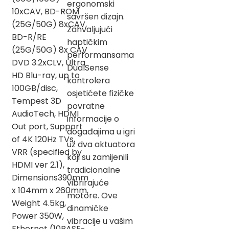
ergonomski
10xCAV, BD-ROM
savršen dizajn.
(25G/50G) 8xCAV,
Zahvaljujući
BD-R/RE
haptičkim
(25G/50G) 8x CAV
performansama
DVD 3.2xCLV, Ultra
DualSense
HD Blu-ray, up to
kontrolera
100GB/disc,
osjetićete fizičke
Tempest 3D
povratne
AudioTech, HDMI
informacije o
Out port, Support
događajima u igri
of 4K 120Hz TVs,
uz dva aktuatora
VRR (specified by
koji su zamijenili
HDMI ver 2.1),
tradicionalne
Dimensions390mm
vibrirajuće
x 104mm x 260mm,
motore. Ove
Weight 4.5kg,
dinamičke
Power 350W,
vibracije u vašim
Ethernet (10BASE-