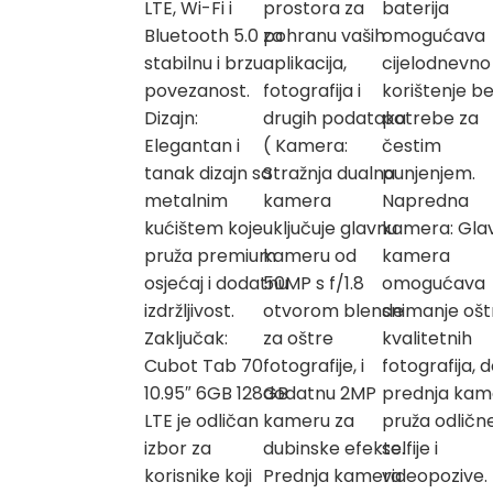
LTE, Wi-Fi i
prostora za
baterija
Bluetooth 5.0 za
pohranu vaših
omogućava
stabilnu i brzu
aplikacija,
cijelodnevno
povezanost.
fotografija i
korištenje b
Dizajn:
drugih podataka
potrebe za
Elegantan i
( Kamera:
čestim
tanak dizajn sa
Stražnja dualna
punjenjem.
metalnim
kamera
Napredna
kućištem koje
uključuje glavnu
kamera: Gla
pruža premium
kameru od
kamera
osjećaj i dodatnu
50MP s f/1.8
omogućava
izdržljivost.
otvorom blende
snimanje oštr
Zaključak:
za oštre
kvalitetnih
Cubot Tab 70
fotografije, i
fotografija, 
10.95″ 6GB 128GB
dodatnu 2MP
prednja kam
LTE je odličan
kameru za
pruža odličn
izbor za
dubinske efekte.
selfije i
korisnike koji
Prednja kamera
videopozive.