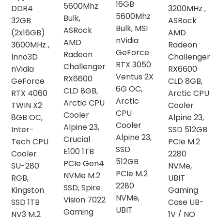
16GB
5600Mhz
DDR4
3200MHz ,
5600Mhz
Bulk,
32GB
ASRock
Bulk, MSI
ASRock
(2x16GB)
AMD
nVidia
AMD
3600MHz ,
Radeon
GeForce
Radeon
Inno3D
Challenger
RTX 3050
Challenger
nVidia
RX6600
Ventus 2X
RX6600
GeForce
CLD 8GB,
6G OC,
CLD 8GB,
RTX 4060
Arctic CPU
Arctic
Arctic CPU
TWIN X2
Cooler
CPU
Cooler
8GB OC,
Alpine 23,
Cooler
Alpine 23,
Inter-
SSD 512GB
Alpine 23,
Crucial
Tech CPU
PCIe M.2
SSD
E100 1TB
Cooler
2280
512GB
PCIe Gen4
SU-280
NVMe,
PCIe M.2
NVMe M.2
RGB,
UBIT
2280
SSD, Spire
Kingston
Gaming
NVMe,
Vision 7022
SSD 1TB
Case UB-
UBIT
Gaming
NV3 M.2
1V / NO