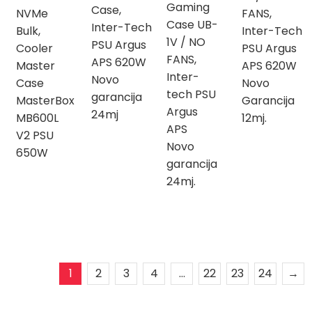
Gaming
Case,
NVMe
FANS,
Case UB-
Inter-Tech
Bulk,
Inter-Tech
1V / NO
PSU Argus
Cooler
PSU Argus
FANS,
APS 620W
Master
APS 620W
Inter-
Novo
Case
Novo
tech PSU
garancija
MasterBox
Garancija
Argus
24mj
MB600L
12mj.
APS
V2 PSU
Novo
650W
garancija
24mj.
1
2
3
4
…
22
23
24
→