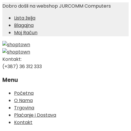
Dobro došli na webshop JURCOMM Computers
Lista želja
Blagajna
Moj Račun
Kontakt:
(+387) 36 312 333
Menu
Skip
Početna
to
O Nama
content
Trgovina
Plaćanje i Dostava
Kontakt