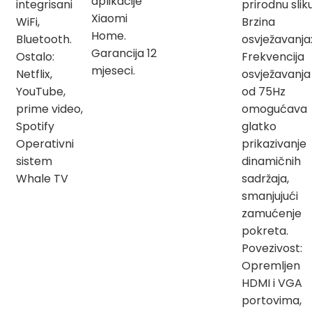
aplikacije
integrisani
prirodnu sliku
Xiaomi
WiFi,
Brzina
Home.
Bluetooth.
osvježavanja
Garancija 12
Ostalo:
Frekvencija
mjeseci.
Netflix,
osvježavanja
YouTube,
od 75Hz
prime video,
omogućava
Spotify
glatko
Operativni
prikazivanje
sistem
dinamičnih
Whale TV
sadržaja,
smanjujući
zamućenje
pokreta.
Povezivost:
Opremljen
HDMI i VGA
portovima,