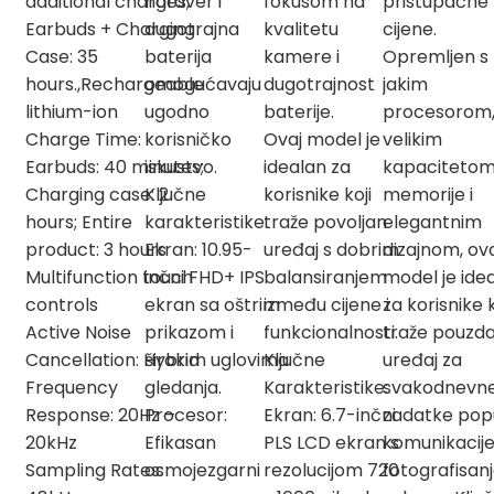
additional charges;
hardver i
fokusom na
pristupačne
Earbuds + Charging
dugotrajna
kvalitetu
cijene.
Case: 35
baterija
kamere i
Opremljen s
hours.,Rechargeable
omogućavaju
dugotrajnost
jakim
lithium-ion
ugodno
baterije.
procesorom
Charge Time:
korisničko
Ovaj model je
velikim
Earbuds: 40 minutes;
iskustvo.
idealan za
kapaciteto
Charging case: 2
Ključne
korisnike koji
memorije i
hours; Entire
karakteristike:
traže povoljan
elegantnim
product: 3 hours
Ekran: 10.95-
uređaj s dobrim
dizajnom, ov
Multifunction touch
inčni FHD+ IPS
balansiranjem
model je ide
controls
ekran sa oštrim
između cijene i
za korisnike k
Active Noise
prikazom i
funkcionalnosti.
traže pouzd
Cancellation: Hybrid
širokim uglovima
Ključne
uređaj za
Frequency
gledanja.
Karakteristike:
svakodnevn
Response: 20Hz –
Procesor:
Ekran: 6.7-inčni
zadatke pop
20kHz
Efikasan
PLS LCD ekran s
komunikacije
Sampling Rates:
osmojezgarni
rezolucijom 720
fotografisanj