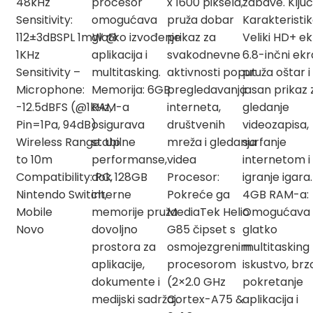
48kHz
procesor
x 1600 piksela,
zabave. Klju
Sensitivity:
omogućava
pruža dobar
Karakteristik
112±3dBSPL 1mW @
glatko izvođenje
prikaz za
Veliki HD+ ek
1KHz
aplikacija i
svakodnevne
6.8-inčni ek
Sensitivity –
multitasking.
aktivnosti poput
pruža oštar i
Microphone:
Memorija: 6GB
pregledavanja
jasan prikaz 
-12.5dBFS (@1kHz,
RAM-a
interneta,
gledanje
Pin=1Pa, 94dB)
osigurava
društvenih
videozapisa,
Wireless Range: Up
stabilne
mreža i gledanja
surfanje
to 10m
performanse,
videa
internetom i
Compatibility: PC,
dok 128GB
Procesor:
igranje igara.
Nintendo Switch,
interne
Pokreće ga
4GB RAM-a:
Mobile
memorije pruža
MediaTek Helio
Omogućava
Novo
dovoljno
G85 čipset s
glatko
prostora za
osmojezgrenim
multitasking
aplikacije,
procesorom
iskustvo, brz
dokumente i
(2×2.0 GHz
pokretanje
medijski sadržaj.
Cortex-A75 &
aplikacija i