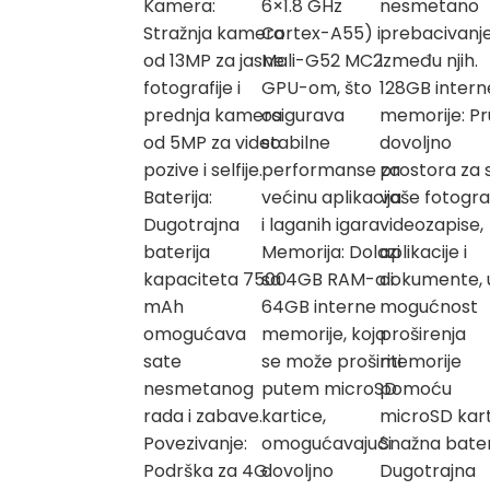
Kamera:
6×1.8 GHz
nesmetano
Stražnja kamera
Cortex-A55) i
prebacivanj
od 13MP za jasne
Mali-G52 MC2
između njih.
fotografije i
GPU-om, što
128GB intern
prednja kamera
osigurava
memorije: Pr
od 5MP za video
stabilne
dovoljno
pozive i selfije.
performanse za
prostora za 
Baterija:
većinu aplikacija
vaše fotograf
Dugotrajna
i laganih igara
videozapise,
baterija
Memorija: Dolazi
aplikacije i
kapaciteta 7500
sa 4GB RAM-a i
dokumente, 
mAh
64GB interne
mogućnost
omogućava
memorije, koja
proširenja
sate
se može proširiti
memorije
nesmetanog
putem microSD
pomoću
rada i zabave.
kartice,
microSD kart
Povezivanje:
omogućavajući
Snažna bateri
Podrška za 4G
dovoljno
Dugotrajna