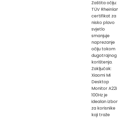
Zaštita očiju:
TÜV Rheinla
certifikat za
nisko plavo
svjetlo
smanjuje
naprezanje
očiju tokom
dugotrajnog
korištenja.
Zaključak:
Xiaomi Mi
Desktop
Monitor A22i
100Hz je
idealan izbor
za korisnike
koji traže