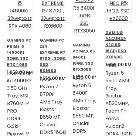
GAMING
RACUNAR
GAMING PC
GAMING PC
NEO R5;
GAMING
PRIME I5
ZEN
16GB; SSD;
PC MAX R5
14600Kf;
EXTREME; R7
RX6600
8400f;
32GB; SSD;
8700f; 32GB;
16GB; SSD;
RTX 4060
SSD;
1.099,00
KM
AMD
RTX3050
RX6600
1.959,00
KM
Intel Core
Ryzen 5
1.259,00
KM
AMD
1.559,00
KM
AMD
i5 14600KF
5500 AM4
Ryzen 5
Ryzen 7
3.50 GHz
Tray,
8400F
8700F
Tray, MSI
Biostar
AM5 Tray,
AM5 Tray,
B760M-P
A520MHP,
Biostar
Biostar
PRO
Team T-
B650 MT,
B650 MT,
DDR4,
Force
Crucial
Crucial
G.Skill
VulcanZ
DDR5
DDR5 16GB
Ripjaws V
DDR4 16GB