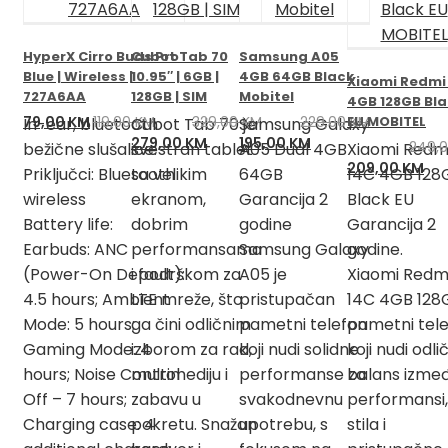
HyperX Cirro Buds Pro
Cubot Tab 70
Samsung A05
Blue | Wireless |
10.95″ | 6GB |
4GB 64GB Black
Xiaomi Redmi
727A6AA
128GB | SIM
Mobitel
4GB 128GB Bl
Izvorna
Trenutna
79,00
KM
119,00
KM
329,00
KM
229,00
EU MOBITEL
KM
In-ear, bluetooth
Cubot Tab 70 je
Samsung Galaxy
cijena
cijena
Izvorna
Trenutna
Izvorna
Trenutna
279,00
KM
195,00
KM
249,
bežične slušalice.
svestran tablet
A05 Dual 4GB
Xiaomi Redm
bila
je:
cijena
cijena
cijena
cijena
Izvorna
Tr
209,00
KM
Priključci: Bluetooth
sa velikim
64GB
14C 4GB 128
je:
79,00 KM.
bila
je:
bila
je:
cijena
cij
wireless
ekranom,
Garancija 2
Black EU
119,00 KM.
je:
279,00 KM.
je:
195,00 KM.
bila
je:
Battery life:
dobrim
godine
Garancija 2
329,00 KM.
229,00 KM.
je:
209
Earbuds: ANC
performansama
Samsung Galaxy
godine.
249,00 KM.
(Power-On Default):
i podrškom za
A05 je
Xiaomi Redm
4.5 hours; Ambient
LTE mreže, što
pristupačan
14C 4GB 128G
Mode: 5 hours;
ga čini odličnim
pametni telefon
pametni tel
Gaming Mode: 4
izborom za rad,
koji nudi solidne
koji nudi odli
hours; Noise Control
multimediju i
performanse za
balans izme
Off – 7 hours;
zabavu u
svakodnevnu
performansi,
Charging case: 4
pokretu. Snažan
upotrebu, s
stila i