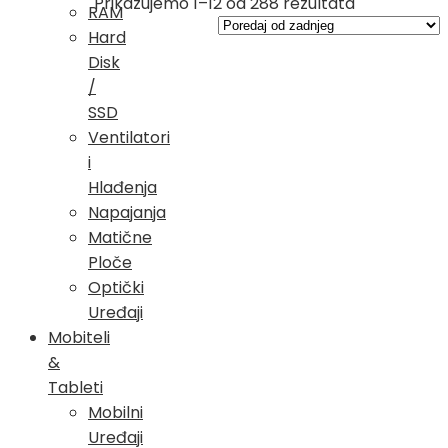
Poredano
Prikazujemo 1–12 od 288 rezultata
RAM
po
Hard
najnovijem
Disk
/
SSD
Ventilatori
i
Hlađenja
Napajanja
Matične
Ploče
Optički
Uređaji
Mobiteli
&
Tableti
Mobilni
Uređaji