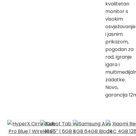
kvalitetan
monitor s
visokim
osvježavanj
i jasnim
prikazom,
pogodan za
rad, igranje
igara i
multimedijal
zadatke.
Novo,
garancija 12