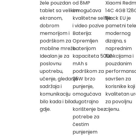
žele pouzdan
od 8MP
Xiaomi Redm
tablet sa velikim
omogućava
14C 4GB 128
ekranom,
kvalitetne selfije
Black EU je
dobrom
i video pozive
pametni tel
memorijom i
Baterija:
modernog
podrškom za
Opremljen
dizajna, s
mobilne mreže.
baterijom
naprednim
Idealan je za
kapaciteta 5000
funkcijama i
poslovnu
mAh s
pouzdanim
upotrebu,
podrškom za
performans
učenje, gledanje
25W brzo
savršen za
sadržaja i
punjenje,
korisnike koji
komunikaciju
omogućava
kvalitetan u
bilo kada i bilo
dugotrajno
za povoljnu
gdje.
korištenje bez
cijenu.
potrebe za
čestim
punjenjem