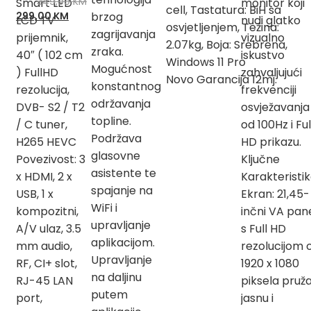
349,00
KM
Smart LED
monitor koji
cell, Tastatura: BiH sa
Izvorna
Trenutna
299,00
KM
brzog
LCD TV
nudi glatko
osvjetljenjem, Težina:
cijena
cijena
zagrijavanja
prijemnik,
vizualno
2.07kg, Boja: Srebrena,
bila
je:
zraka.
40″ ( 102 cm
iskustvo
je:
299,00 KM.
Windows 11 Pro
Mogućnost
) FullHD
zahvaljujući
349,00 KM.
Novo Garancija 12mj.
konstantnog
rezolucija,
frekvenciji
održavanja
DVB- S2 / T2
osvježavanja
topline.
/ C tuner,
od 100Hz i Ful
Podržava
H265 HEVC
HD prikazu.
glasovne
Povezivost: 3
Ključne
asistente te
x HDMI, 2 x
Karakteristik
spajanje na
USB, 1 x
Ekran: 21,45-
WiFi i
kompozitni,
inčni VA pan
upravljanje
A/V ulaz, 3.5
s Full HD
aplikacijom.
mm audio,
rezolucijom 
Upravljanje
RF, CI+ slot,
1920 x 1080
na daljinu
RJ-45 LAN
piksela pruž
putem
port,
jasnu i