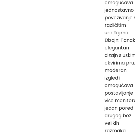
omogućava
jednostavno
povezivanje 
različitim
uređajima.
Dizajn: Tanak
elegantan
dizajn s uski
okvirima pru
moderan
izgled i
omogućava
postavljanje
više monitor
jedan pored
drugog bez
velikih
razmaka.