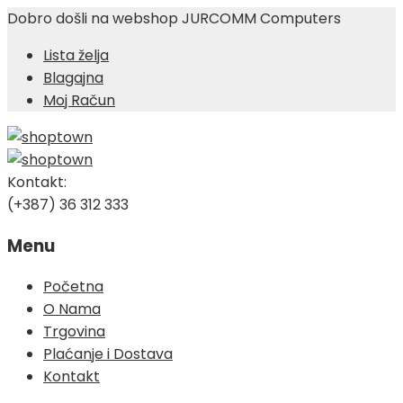
Dobro došli na webshop JURCOMM Computers
Lista želja
Blagajna
Moj Račun
Kontakt:
(+387) 36 312 333
Menu
Skip
Početna
to
O Nama
content
Trgovina
Plaćanje i Dostava
Kontakt