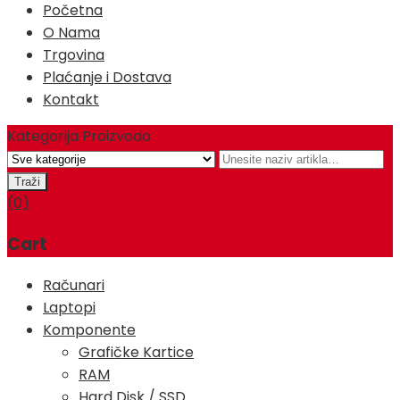
Početna
O Nama
Trgovina
Plaćanje i Dostava
Kontakt
Kategorija Proizvoda
(0)
Cart
Računari
Laptopi
Komponente
Grafičke Kartice
RAM
Hard Disk / SSD