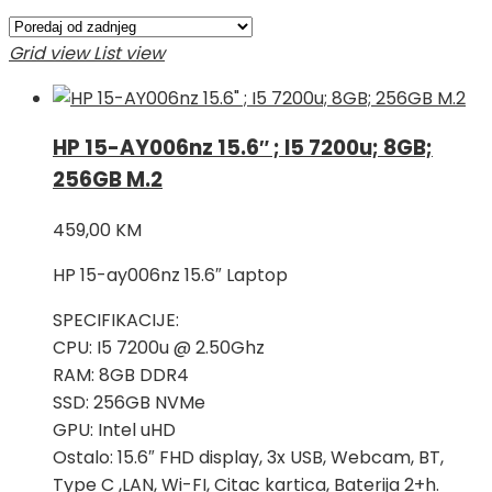
Grid view
List view
HP 15-AY006nz 15.6″ ; I5 7200u; 8GB;
256GB M.2
459,00
KM
HP 15-ay006nz 15.6″ Laptop
SPECIFIKACIJE:
CPU: I5 7200u @ 2.50Ghz
RAM: 8GB DDR4
SSD: 256GB NVMe
GPU: Intel uHD
Ostalo: 15.6″ FHD display, 3x USB, Webcam, BT,
Type C ,LAN, Wi-FI, Citac kartica, Baterija 2+h.