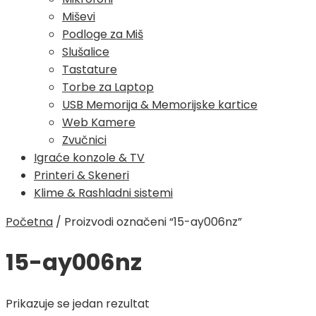
Miševi
Podloge za Miš
Slušalice
Tastature
Torbe za Laptop
USB Memorija & Memorijske kartice
Web Kamere
Zvučnici
Igraće konzole & TV
Printeri & Skeneri
Klime & Rashladni sistemi
Početna
/
Proizvodi označeni “15-ay006nz”
15-ay006nz
Prikazuje se jedan rezultat