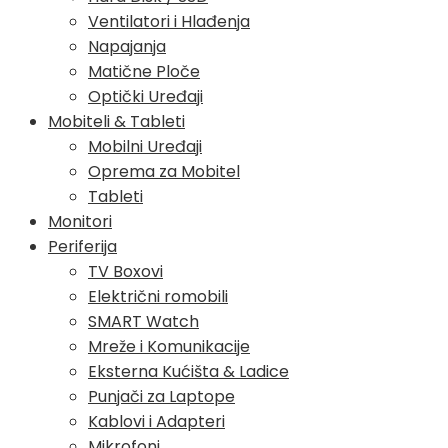
Ventilatori i Hlađenja
Napajanja
Matične Ploče
Optički Uređaji
Mobiteli & Tableti
Mobilni Uređaji
Oprema za Mobitel
Tableti
Monitori
Periferija
TV Boxovi
Električni romobili
SMART Watch
Mreže i Komunikacije
Eksterna Kućišta & Ladice
Punjači za Laptope
Kablovi i Adapteri
Mikrofoni