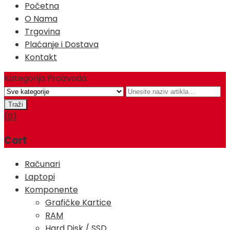
Početna
O Nama
Trgovina
Plaćanje i Dostava
Kontakt
Kategorija Proizvoda
(0)
Cart
Računari
Laptopi
Komponente
Grafičke Kartice
RAM
Hard Disk / SSD