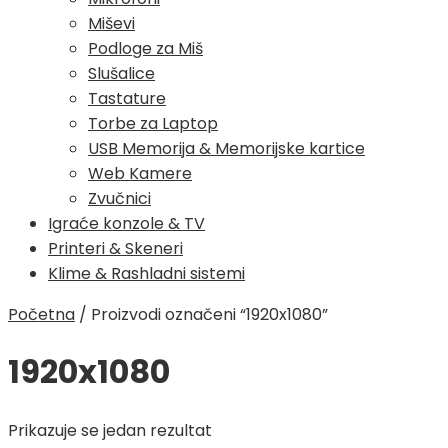
Miševi
Podloge za Miš
Slušalice
Tastature
Torbe za Laptop
USB Memorija & Memorijske kartice
Web Kamere
Zvučnici
Igraće konzole & TV
Printeri & Skeneri
Klime & Rashladni sistemi
Početna
/
Proizvodi označeni “1920x1080”
1920x1080
Prikazuje se jedan rezultat