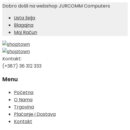
Dobro došli na webshop JURCOMM Computers
Lista želja
Blagajna
Moj Račun
Kontakt:
(+387) 36 312 333
Menu
Skip
Početna
to
O Nama
content
Trgovina
Plaćanje i Dostava
Kontakt