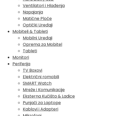
Ventilatori i Hlađenja
Napajanja
Matične Ploče
Optički Uređaji
Mobiteli & Tableti
Mobilni Uređaji
Oprema za Mobitel
Tableti
Monitori
Periferija
TV Boxovi
Električni romobili
SMART Watch
Mreže i Komunikacije
Eksterna Kućišta & Ladice
Punjači za Laptope
Kablovi i Adapteri
Mikrofoni