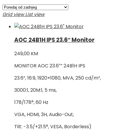
Grid view
List view
AOC 24B1H IPS 23.6″ Monitor
249,00
KM
MONITOR AOC 23.6″” 24B1H IPS
23.6“, 16:9, 1920×1080, MVA, 250 cd/m²,
3000:1, 20M:1, 5 ms,
178/178°, 60 Hz
VGA, HDMI, 3H, Audio-Out,
Tilt: -3.5/+21.5°, VESA, Borderless)