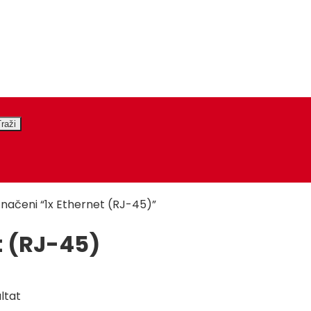
značeni “1x Ethernet (RJ-45)”
t (RJ-45)
ltat