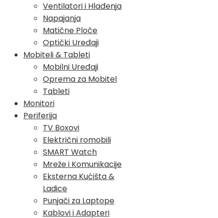
Ventilatori i Hlađenja
Napajanja
Matične Ploče
Optički Uređaji
Mobiteli & Tableti
Mobilni Uređaji
Oprema za Mobitel
Tableti
Monitori
Periferija
TV Boxovi
Električni romobili
SMART Watch
Mreže i Komunikacije
Eksterna Kućišta &
Ladice
Punjači za Laptope
Kablovi i Adapteri