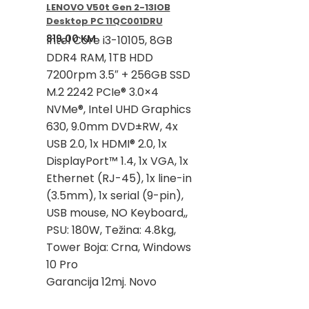
LENOVO V50t Gen 2-13IOB
Desktop PC 11QC001DRU
819,00
KM
Intel Core i3-10105, 8GB
DDR4 RAM, 1TB HDD
7200rpm 3.5″ + 256GB SSD
M.2 2242 PCIe® 3.0×4
NVMe®, Intel UHD Graphics
630, 9.0mm DVD±RW, 4x
USB 2.0, 1x HDMI® 2.0, 1x
DisplayPort™ 1.4, 1x VGA, 1x
Ethernet (RJ-45), 1x line-in
(3.5mm), 1x serial (9-pin),
USB mouse, NO Keyboard,,
PSU: 180W, Težina: 4.8kg,
Tower Boja: Crna, Windows
10 Pro
Garancija 12mj. Novo