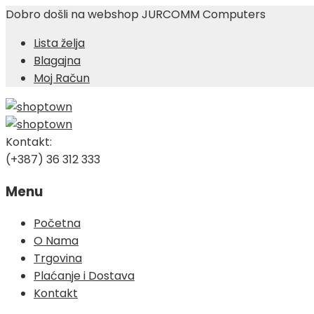
Dobro došli na webshop JURCOMM Computers
Lista želja
Blagajna
Moj Račun
Kontakt:
(+387) 36 312 333
Menu
Skip
Početna
to
O Nama
content
Trgovina
Plaćanje i Dostava
Kontakt