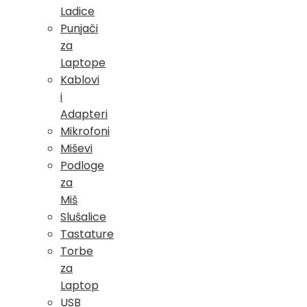
Ladice
Punjači
za
Laptope
Kablovi
i
Adapteri
Mikrofoni
Miševi
Podloge
za
Miš
Slušalice
Tastature
Torbe
za
Laptop
USB