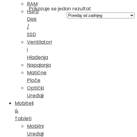
RAM
Prikazuje se jedan rezultat
Hard
Disk
/
SSD
Ventilatori
i
Hlađenja
Napajanja
Matične
Ploče
Optički
Uređaji
Mobiteli
&
Tableti
Mobilni
Uređaji