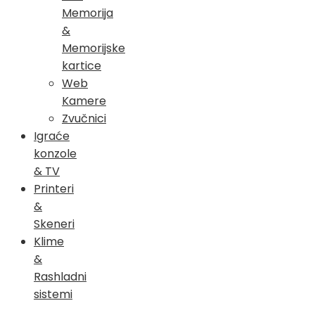
Memorija
&
Memorijske
kartice
Web
Kamere
Zvučnici
Igraće
konzole
& TV
Printeri
&
Skeneri
Klime
&
Rashladni
sistemi