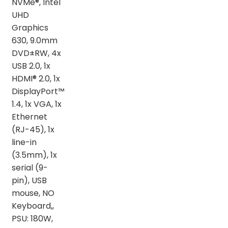
NVMe®, Intel
UHD
Graphics
630, 9.0mm
DVD±RW, 4x
USB 2.0, 1x
HDMI® 2.0, 1x
DisplayPort™
1.4, 1x VGA, 1x
Ethernet
(RJ-45), 1x
line-in
(3.5mm), 1x
serial (9-
pin), USB
mouse, NO
Keyboard,,
PSU: 180W,