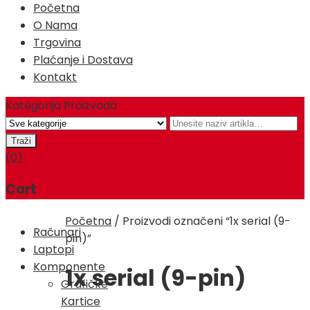
Početna
O Nama
Trgovina
Plaćanje i Dostava
Kontakt
Kategorija Proizvoda
(0)
Cart
Početna
/
Proizvodi označeni “1x serial (9-
Računari
pin)”
Laptopi
Komponente
1x serial (9-pin)
Grafičke
Kartice