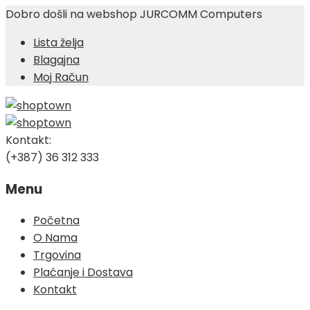
Dobro došli na webshop JURCOMM Computers
Lista želja
Blagajna
Moj Račun
Kontakt:
(+387) 36 312 333
Menu
Skip
Početna
to
O Nama
content
Trgovina
Plaćanje i Dostava
Kontakt