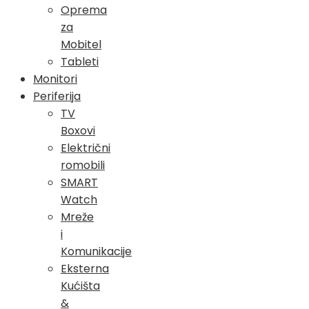
Oprema
za
Mobitel
Tableti
Monitori
Periferija
TV
Boxovi
Električni
romobili
SMART
Watch
Mreže
i
Komunikacije
Eksterna
Kućišta
&