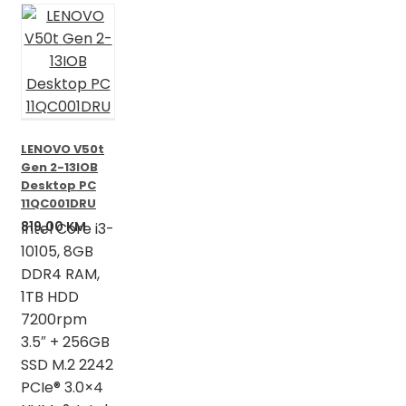
LENOVO V50t
Gen 2-13IOB
Desktop PC
11QC001DRU
819,00
KM
Intel Core i3-
10105, 8GB
DDR4 RAM,
1TB HDD
7200rpm
3.5″ + 256GB
SSD M.2 2242
PCIe® 3.0×4