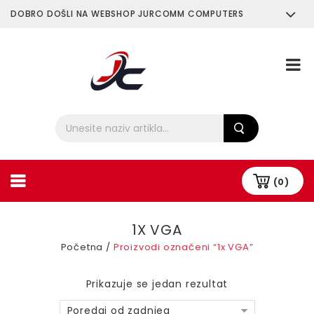
DOBRO DOŠLI NA WEBSHOP JURCOMM COMPUTERS
O Nama
Plaćanje i Dostava
(0)
1X VGA
Početna
/
Proizvodi označeni “1x VGA”
Prikazuje se jedan rezultat
Poredaj od zadnjeg