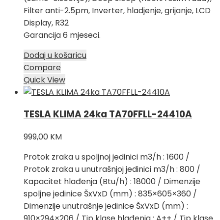
Filter anti-2.5pm, Inverter, hladjenje, grijanje, LCD
Display, R32
Garancija 6 mjeseci.
Dodaj u košaricu
Compare
Quick View
TESLA KLIMA 24ka TA70FFLL-24410A
999,00
KM
Protok zraka u spoljnoj jedinici m3/h : 1600 /
Protok zraka u unutrašnjoj jedinici m3/h : 800 /
Kapacitet hlađenja (Btu/h) : 18000 / Dimenzije
spoljne jedinice ŠxVxD (mm) : 835×605×360 /
Dimenzije unutrašnje jedinice ŠxVxD (mm) :
910×294×206 / Tip klase hlađenja : A++ / Tip klase