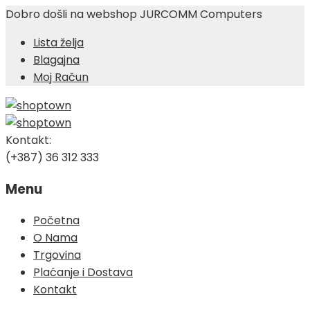
Dobro došli na webshop JURCOMM Computers
Lista želja
Blagajna
Moj Račun
Kontakt:
(+387) 36 312 333
Menu
Skip
Početna
to
O Nama
content
Trgovina
Plaćanje i Dostava
Kontakt