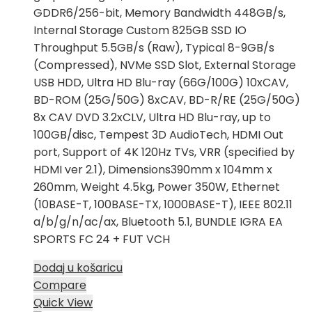
GDDR6/256-bit, Memory Bandwidth 448GB/s,
Internal Storage Custom 825GB SSD IO
Throughput 5.5GB/s (Raw), Typical 8-9GB/s
(Compressed), NVMe SSD Slot, External Storage
USB HDD, Ultra HD Blu-ray (66G/100G) 10xCAV,
BD-ROM (25G/50G) 8xCAV, BD-R/RE (25G/50G)
8x CAV DVD 3.2xCLV, Ultra HD Blu-ray, up to
100GB/disc, Tempest 3D AudioTech, HDMI Out
port, Support of 4K 120Hz TVs, VRR (specified by
HDMI ver 2.1), Dimensions390mm x 104mm x
260mm, Weight 4.5kg, Power 350W, Ethernet
(10BASE-T, 100BASE-TX, 1000BASE-T), IEEE 802.11
a/b/g/n/ac/ax, Bluetooth 5.1, BUNDLE IGRA EA
SPORTS FC 24 + FUT VCH
Dodaj u košaricu
Compare
Quick View