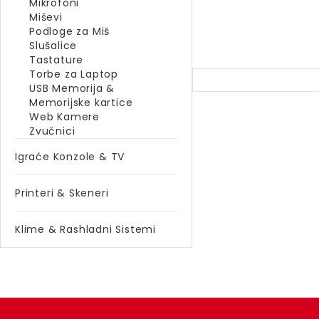
Mikrofoni
Miševi
Podloge za Miš
Slušalice
Tastature
Torbe za Laptop
USB Memorija &
Memorijske kartice
Web Kamere
Zvučnici
Igraće Konzole & TV
Printeri & Skeneri
Klime & Rashladni Sistemi