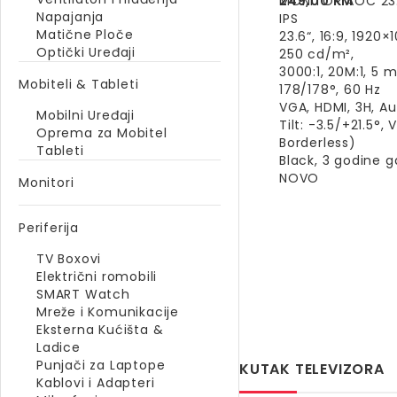
249,00
MONITOR AOC 23.
KM
Napajanja
IPS
Matične Ploče
23.6“, 16:9, 1920×
Optički Uređaji
250 cd/m²,
3000:1, 20M:1, 5 m
Mobiteli & Tableti
178/178°, 60 Hz
VGA, HDMI, 3H, A
Mobilni Uređaji
Tilt: -3.5/+21.5°, 
Oprema za Mobitel
Borderless)
Tableti
Black, 3 godine g
NOVO
Monitori
Periferija
TV Boxovi
Električni romobili
SMART Watch
Mreže i Komunikacije
Eksterna Kućišta &
Ladice
Punjači za Laptope
KUTAK TELEVIZORA
Kablovi i Adapteri