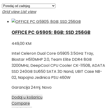
Grid view
List view
OFFICE PC G5905; 8GB; SSD 256GB
449,00
KM
Intel Celeron Dual Core G5905 3.5GHz Tray,
Biostar H510MHP 2.0, Team Elite DDR4 8GB
3200MHz, DeepCool CPU Cooler CK-11508, ADATA
SSD 240GB SU650 SATA 3D Nand, UBIT Case NB-
02, Napojna Jedinica PSU 460W
Garancija 24mj. Novo
Dodaj u košaricu
Compare