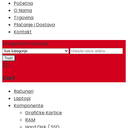
Početna
O Nama
Trgovina
Plaćanje i Dostava
Kontakt
Kategorija Proizvoda
(0)
Cart
Računari
Laptopi
Komponente
Grafičke Kartice
RAM
Hard Disk / SSD