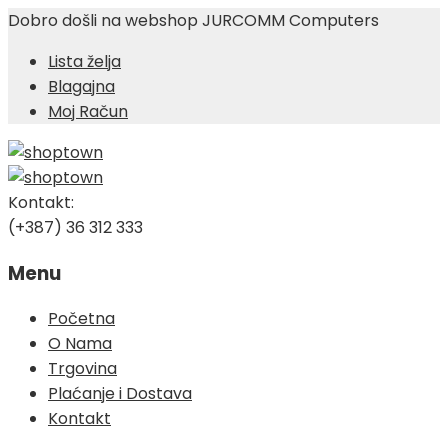
Dobro došli na webshop JURCOMM Computers
Lista želja
Blagajna
Moj Račun
Kontakt:
(+387) 36 312 333
Menu
Skip
Početna
to
O Nama
content
Trgovina
Plaćanje i Dostava
Kontakt