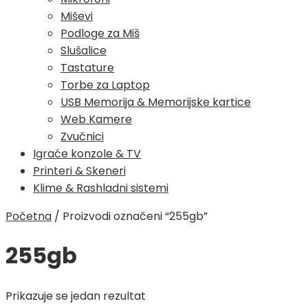
Miševi
Podloge za Miš
Slušalice
Tastature
Torbe za Laptop
USB Memorija & Memorijske kartice
Web Kamere
Zvučnici
Igraće konzole & TV
Printeri & Skeneri
Klime & Rashladni sistemi
Početna
/
Proizvodi označeni “255gb”
255gb
Prikazuje se jedan rezultat