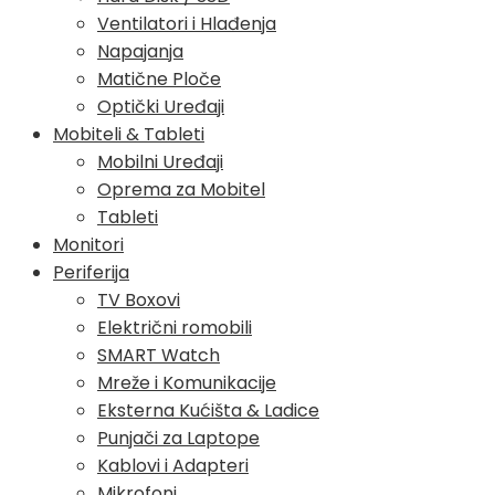
Ventilatori i Hlađenja
Napajanja
Matične Ploče
Optički Uređaji
Mobiteli & Tableti
Mobilni Uređaji
Oprema za Mobitel
Tableti
Monitori
Periferija
TV Boxovi
Električni romobili
SMART Watch
Mreže i Komunikacije
Eksterna Kućišta & Ladice
Punjači za Laptope
Kablovi i Adapteri
Mikrofoni