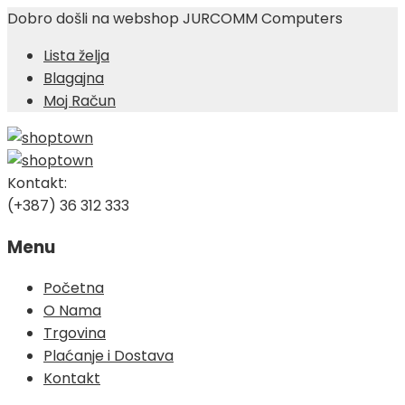
Dobro došli na webshop JURCOMM Computers
Lista želja
Blagajna
Moj Račun
Kontakt:
(+387) 36 312 333
Menu
Skip
Početna
to
O Nama
content
Trgovina
Plaćanje i Dostava
Kontakt