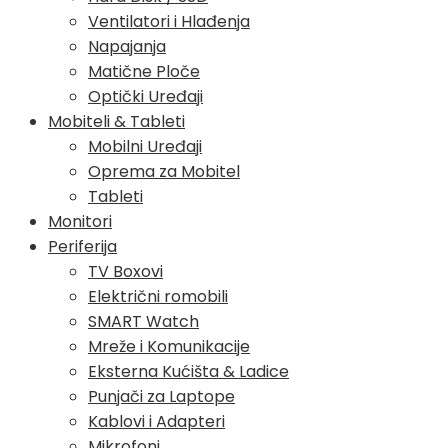
Ventilatori i Hlađenja
Napajanja
Matične Ploče
Optički Uređaji
Mobiteli & Tableti
Mobilni Uređaji
Oprema za Mobitel
Tableti
Monitori
Periferija
TV Boxovi
Električni romobili
SMART Watch
Mreže i Komunikacije
Eksterna Kućišta & Ladice
Punjači za Laptope
Kablovi i Adapteri
Mikrofoni