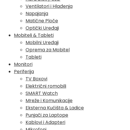
Ventilatori i Hlađenja
Napajanja
Matične Ploče
Optički Uređaji
Mobiteli & Tableti
Mobilni Uređaji
Oprema za Mobitel
Tableti
Monitori
Periferija
TV Boxovi
Električni romobili
SMART Watch
Mreže i Komunikacije
Eksterna Kućišta & Ladice
Punjači za Laptope
Kablovi i Adapteri
Mikrofoni