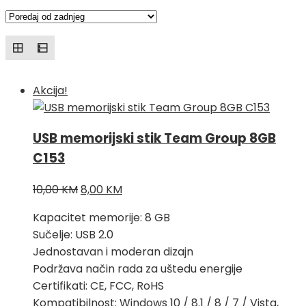
po
najnovijem
Akcija!
USB memorijski stik Team Group 8GB
C153
Izvorna
Trenutna
10,00
KM
8,00
KM
cijena
cijena
Kapacitet memorije: 8 GB
bila
je:
Sučelje: USB 2.0
je:
8,00 KM.
Jednostavan i moderan dizajn
10,00 KM.
Podržava način rada za uštedu energije
Certifikati: CE, FCC, RoHS
Kompatibilnost: Windows 10 / 8.1 / 8 / 7 / Vista,