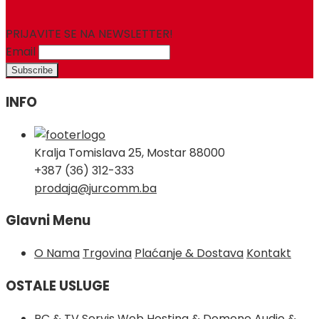
PRIJAVITE SE NA NEWSLETTER!
Email
INFO
Kralja Tomislava 25, Mostar 88000
+387 (36) 312-333
prodaja@jurcomm.ba
Glavni Menu
O Nama
Trgovina
Plaćanje & Dostava
Kontakt
OSTALE USLUGE
PC & TV Servis
Web Hosting & Domene
Audio &