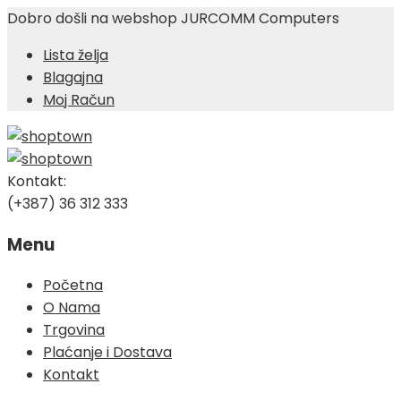
Dobro došli na webshop JURCOMM Computers
Lista želja
Blagajna
Moj Račun
Kontakt:
(+387) 36 312 333
Menu
Skip
Početna
to
O Nama
content
Trgovina
Plaćanje i Dostava
Kontakt