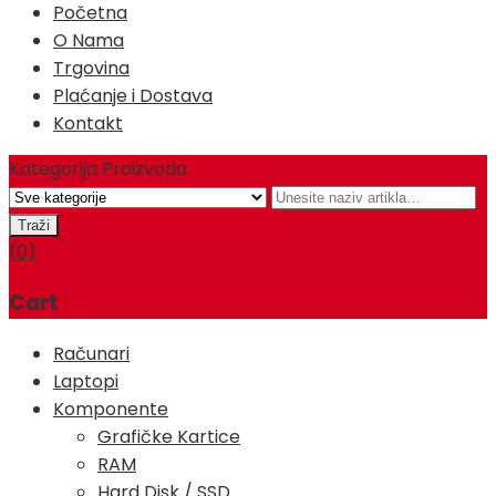
Početna
O Nama
Trgovina
Plaćanje i Dostava
Kontakt
Kategorija Proizvoda
(0)
Cart
Računari
Laptopi
Komponente
Grafičke Kartice
RAM
Hard Disk / SSD