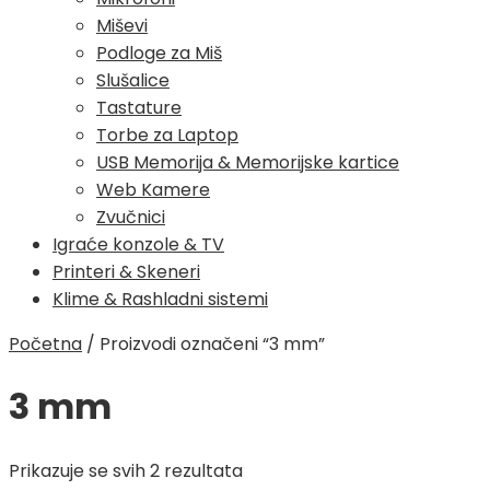
Miševi
Podloge za Miš
Slušalice
Tastature
Torbe za Laptop
USB Memorija & Memorijske kartice
Web Kamere
Zvučnici
Igraće konzole & TV
Printeri & Skeneri
Klime & Rashladni sistemi
Početna
/
Proizvodi označeni “3 mm”
3 mm
Poredano
Prikazuje se svih 2 rezultata