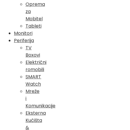
Oprema
za
Mobitel
Tableti
Monitori
Periferija
TV
Boxovi
Električni
romobili
SMART
Watch
Mreže
i
Komunikacije
Eksterna
Kućišta
&