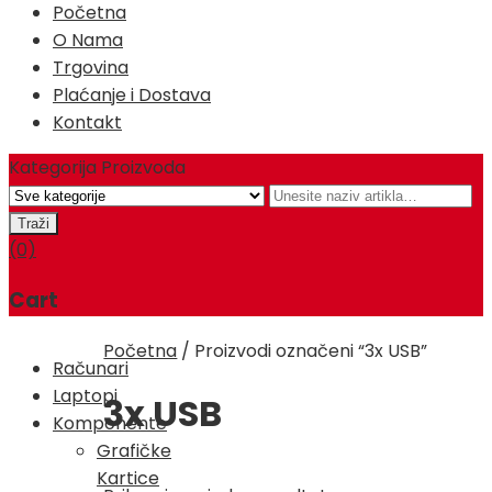
Početna
O Nama
Trgovina
Plaćanje i Dostava
Kontakt
Kategorija Proizvoda
(0)
Cart
Početna
/
Proizvodi označeni “3x USB”
Računari
Laptopi
3x USB
Komponente
Grafičke
Kartice