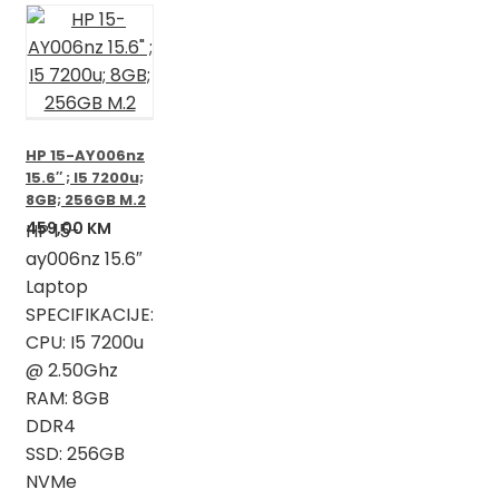
HP 15-AY006nz
15.6″ ; I5 7200u;
8GB; 256GB M.2
459,00
KM
HP 15-
ay006nz 15.6″
Laptop
SPECIFIKACIJE:
CPU: I5 7200u
@ 2.50Ghz
RAM: 8GB
DDR4
SSD: 256GB
NVMe