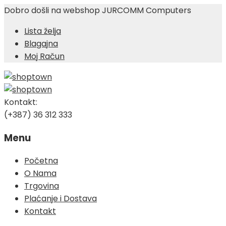
Dobro došli na webshop JURCOMM Computers
Lista želja
Blagajna
Moj Račun
Kontakt:
(+387) 36 312 333
Menu
Skip
Početna
to
O Nama
content
Trgovina
Plaćanje i Dostava
Kontakt