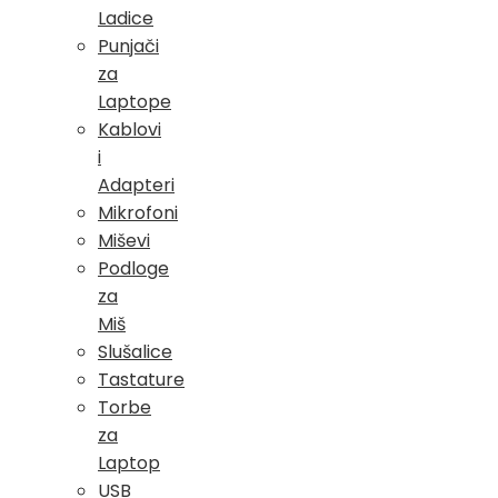
Ladice
Punjači
za
Laptope
Kablovi
i
Adapteri
Mikrofoni
Miševi
Podloge
za
Miš
Slušalice
Tastature
Torbe
za
Laptop
USB