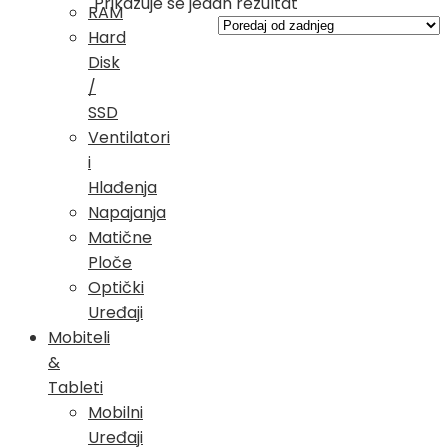
Prikazuje se jedan rezultat
RAM
Hard
Disk
/
SSD
Ventilatori
i
Hlađenja
Napajanja
Matične
Ploče
Optički
Uređaji
Mobiteli
&
Tableti
Mobilni
Uređaji