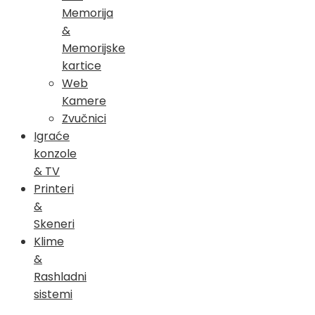
Memorija
&
Memorijske
kartice
Web
Kamere
Zvučnici
Igraće
konzole
& TV
Printeri
&
Skeneri
Klime
&
Rashladni
sistemi