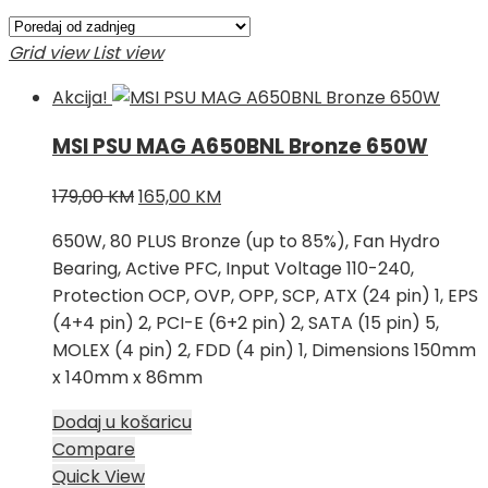
Grid view
List view
Akcija!
MSI PSU MAG A650BNL Bronze 650W
Izvorna
Trenutna
179,00
KM
165,00
KM
cijena
cijena
650W, 80 PLUS Bronze (up to 85%), Fan Hydro
bila
je:
Bearing, Active PFC, Input Voltage 110-240,
je:
165,00 KM.
Protection OCP, OVP, OPP, SCP, ATX (24 pin) 1, EPS
179,00 KM.
(4+4 pin) 2, PCI-E (6+2 pin) 2, SATA (15 pin) 5,
MOLEX (4 pin) 2, FDD (4 pin) 1, Dimensions 150mm
x 140mm x 86mm
Dodaj u košaricu
Compare
Quick View