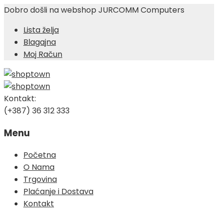
Dobro došli na webshop JURCOMM Computers
Lista želja
Blagajna
Moj Račun
Kontakt:
(+387) 36 312 333
Menu
Skip
Početna
to
O Nama
content
Trgovina
Plaćanje i Dostava
Kontakt