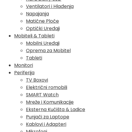
Ventilatori i Hlađenja
Napajanja
Matične Ploče
Optički Uređaji
Mobiteli & Tableti
Mobilni Uređaji
Oprema za Mobitel
Tableti
Monitori
Periferija
TV Boxovi
Električni romobili
SMART Watch
Mreže i Komunikacije
Eksterna Kućišta & Ladice
Punjači za Laptope
Kablovi i Adapteri
Mikrofoni