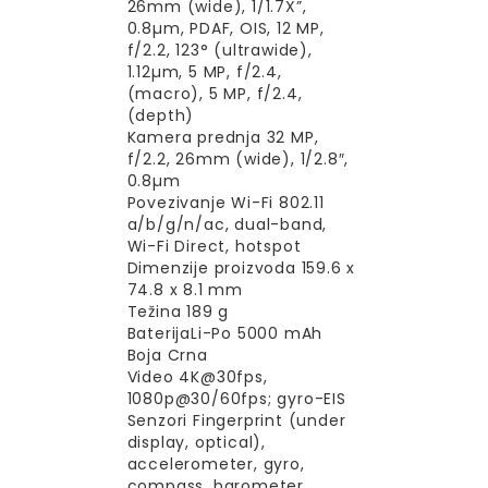
26mm (wide), 1/1.7X”,
0.8µm, PDAF, OIS, 12 MP,
f/2.2, 123° (ultrawide),
1.12µm, 5 MP, f/2.4,
(macro), 5 MP, f/2.4,
(depth)
Kamera prednja 32 MP,
f/2.2, 26mm (wide), 1/2.8″,
0.8µm
Povezivanje Wi-Fi 802.11
a/b/g/n/ac, dual-band,
Wi-Fi Direct, hotspot
Dimenzije proizvoda 159.6 x
74.8 x 8.1 mm
Težina 189 g
BaterijaLi-Po 5000 mAh
Boja Crna
Video 4K@30fps,
1080p@30/60fps; gyro-EIS
Senzori Fingerprint (under
display, optical),
accelerometer, gyro,
compass, barometer,