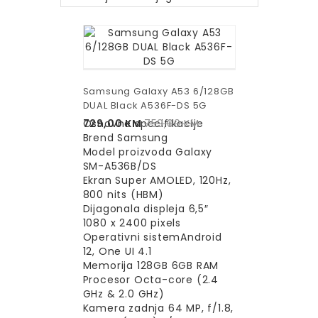
Samsung Galaxy A53 6/128GB
DUAL Black A536F-DS 5G
729,00
Osnovne specifikacije
KM
759,00
KM
Brend Samsung
Model proizvoda Galaxy
SM-A536B/DS
Ekran Super AMOLED, 120Hz,
800 nits (HBM)
Dijagonala displeja 6,5″
1080 x 2400 pixels
Operativni sistemAndroid
12, One UI 4.1
Memorija 128GB 6GB RAM
Procesor Octa-core (2.4
GHz & 2.0 GHz)
Kamera zadnja 64 MP, f/1.8,