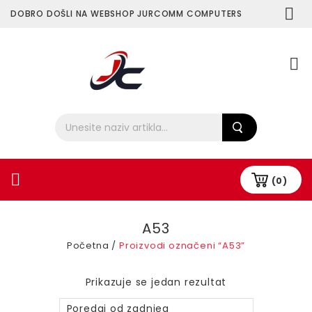
DOBRO DOŠLI NA WEBSHOP JURCOMM COMPUTERS
O Nama
Plaćanje i Dostava
(0)
A53
Početna
/
Proizvodi označeni “A53”
Prikazuje se jedan rezultat
Poredaj od zadnjeg