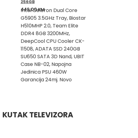
256GB
449,00
KM
Intel Celeron Dual Core
G5905 3.5GHz Tray, Biostar
H510MHP 2.0, Team Elite
DDR4 8GB 3200MHz,
DeepCool CPU Cooler CK-
11508, ADATA SSD 240GB
SU650 SATA 3D Nand, UBIT
Case NB-02, Napojna
Jedinica PSU 460W
Garancija 24mj. Novo
KUTAK TELEVIZORA