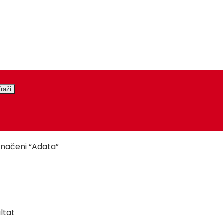
značeni “Adata”
ltat