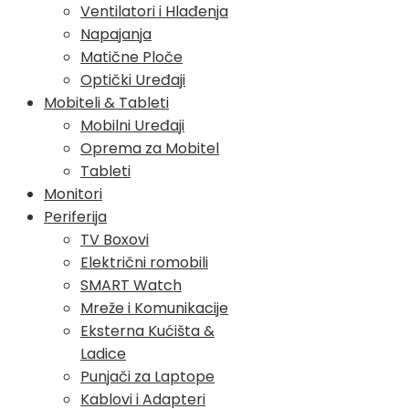
Ventilatori i Hlađenja
Napajanja
Matične Ploče
Optički Uređaji
Mobiteli & Tableti
Mobilni Uređaji
Oprema za Mobitel
Tableti
Monitori
Periferija
TV Boxovi
Električni romobili
SMART Watch
Mreže i Komunikacije
Eksterna Kućišta &
Ladice
Punjači za Laptope
Kablovi i Adapteri