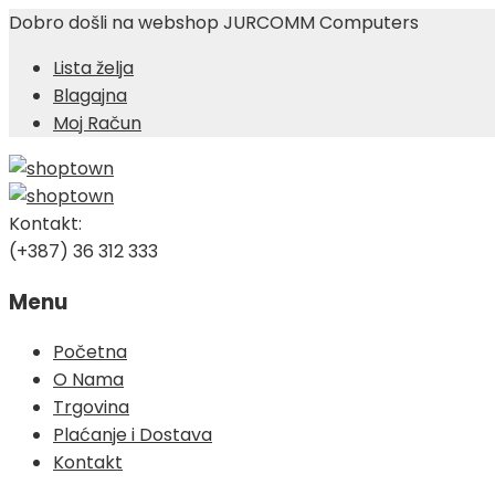
Dobro došli na webshop JURCOMM Computers
Lista želja
Blagajna
Moj Račun
Kontakt:
(+387) 36 312 333
Menu
Skip
Početna
to
O Nama
content
Trgovina
Plaćanje i Dostava
Kontakt