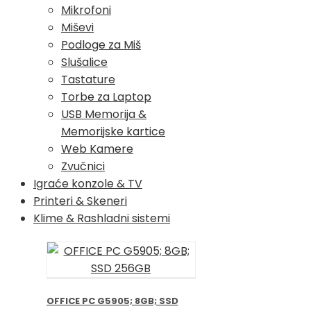
Mikrofoni
Miševi
Podloge za Miš
Slušalice
Tastature
Torbe za Laptop
USB Memorija &
Memorijske kartice
Web Kamere
Zvučnici
Igraće konzole & TV
Printeri & Skeneri
Klime & Rashladni sistemi
OFFICE PC G5905; 8GB; SSD