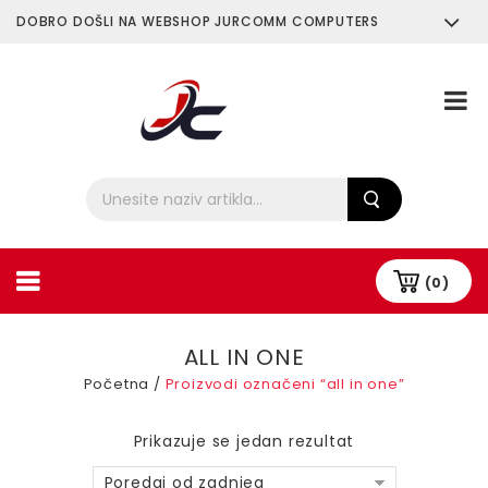
DOBRO DOŠLI NA WEBSHOP JURCOMM COMPUTERS
O Nama
Plaćanje i Dostava
(0)
ALL IN ONE
Početna
/
Proizvodi označeni “all in one”
Prikazuje se jedan rezultat
Poredaj od zadnjeg