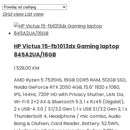
Grid view
List view
HP Victus 15-fb1013dx Gaming laptop
845A2UA/16GB
1.529,00
KM
AMD Ryzen 5 7535HS, 16GB DDR5 RAM, 512GB SSD,
Nvidia GeForce RTX 2050 4GB, 15.6″ 1920 x 1080,
IPS, 144Hz, 720P HD with Privacy Shutter, LAN: Da,
Wi-Fi 6 2×2 AX & Bluetooth 5.3, 1 x RJ45 (Gigabit),
2 x USB-A 3.0 / 3.1/3.2 Gen 1, 1 x USB 3.1/3.2 Gen 2, 1 x
Thunderbolt 4, Headphone / mic combo, Audio
Bang & Olufsen, Card Reader, Battery: 52.5Wh,