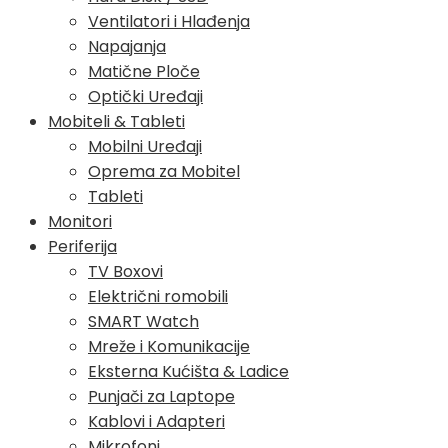
Ventilatori i Hlađenja
Napajanja
Matične Ploče
Optički Uređaji
Mobiteli & Tableti
Mobilni Uređaji
Oprema za Mobitel
Tableti
Monitori
Periferija
TV Boxovi
Električni romobili
SMART Watch
Mreže i Komunikacije
Eksterna Kućišta & Ladice
Punjači za Laptope
Kablovi i Adapteri
Mikrofoni