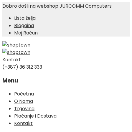
Dobro došli na webshop JURCOMM Computers
Lista želja
Blagajna
Moj Račun
Kontakt:
(+387) 36 312 333
Menu
Skip
Početna
to
O Nama
content
Trgovina
Plaćanje i Dostava
Kontakt