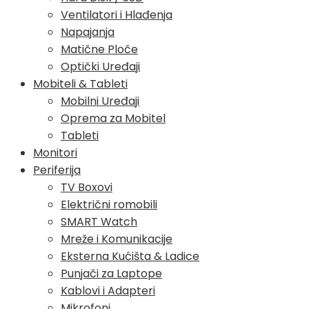
Ventilatori i Hlađenja
Napajanja
Matične Ploče
Optički Uređaji
Mobiteli & Tableti
Mobilni Uređaji
Oprema za Mobitel
Tableti
Monitori
Periferija
TV Boxovi
Električni romobili
SMART Watch
Mreže i Komunikacije
Eksterna Kućišta & Ladice
Punjači za Laptope
Kablovi i Adapteri
Mikrofoni