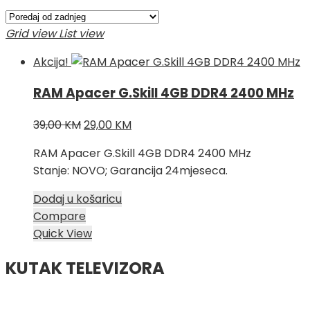
Grid view
List view
Akcija!
RAM Apacer G.Skill 4GB DDR4 2400 MHz
Izvorna
Trenutna
39,00
KM
29,00
KM
cijena
cijena
RAM Apacer G.Skill 4GB DDR4 2400 MHz
bila
je:
Stanje: NOVO; Garancija 24mjeseca.
je:
29,00 KM.
39,00 KM.
Dodaj u košaricu
Compare
Quick View
KUTAK TELEVIZORA