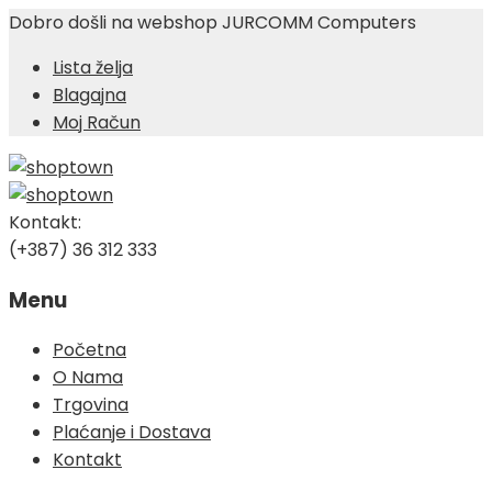
Dobro došli na webshop JURCOMM Computers
Lista želja
Blagajna
Moj Račun
Kontakt:
(+387) 36 312 333
Menu
Skip
Početna
to
O Nama
content
Trgovina
Plaćanje i Dostava
Kontakt