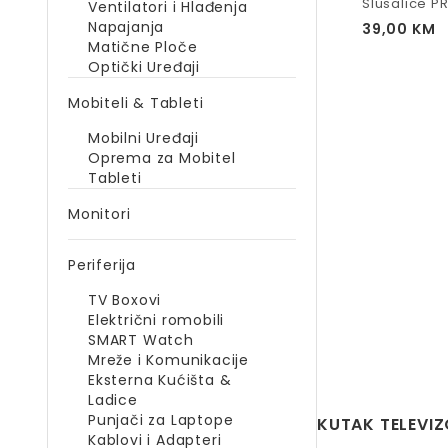
Slusalice P
Ventilatori i Hlađenja
Napajanja
39,00
KM
Matične Ploče
Optički Uređaji
Mobiteli & Tableti
Mobilni Uređaji
Oprema za Mobitel
Tableti
Monitori
Periferija
TV Boxovi
Električni romobili
SMART Watch
Mreže i Komunikacije
Eksterna Kućišta &
Ladice
Punjači za Laptope
KUTAK TELEVI
Kablovi i Adapteri