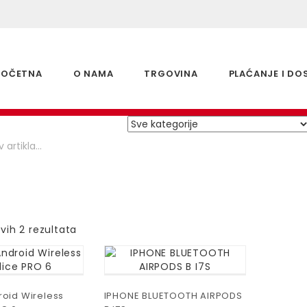
POČETNA
O NAMA
TRGOVINA
PLAĆANJE I DO
svih 2 rezultata
roid Wireless
IPHONE BLUETOOTH AIRPODS