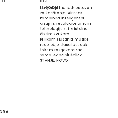
RO 6
B I7S
19,00
Nevjerojatno jednostavan
KM
za korištenje, AirPods
kombinira inteligentni
dizajn s revolucionarnom
tehnologijom i kristalno
čistim zvukom.
Prilikom slušanja muzike
rade obje slušalice, dok
tokom razgovora radi
samo jedna slušalica.
STANJE: NOVO
ZORA