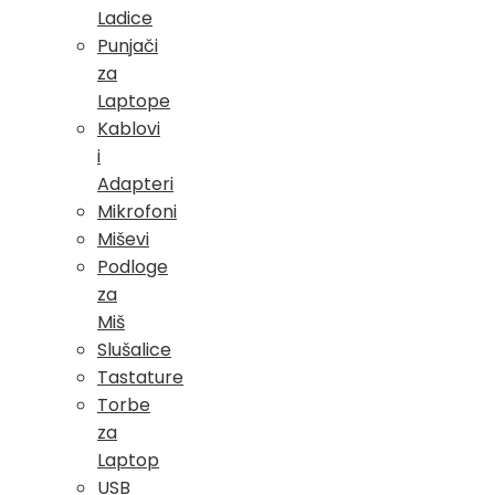
Ladice
Punjači
za
Laptope
Kablovi
i
Adapteri
Mikrofoni
Miševi
Podloge
za
Miš
Slušalice
Tastature
Torbe
za
Laptop
USB