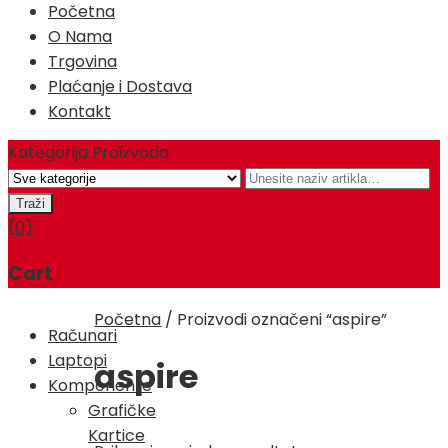
Početna
O Nama
Trgovina
Plaćanje i Dostava
Kontakt
Kategorija Proizvoda
(0)
Cart
Početna
/
Proizvodi označeni “aspire”
Računari
Laptopi
aspire
Komponente
Grafičke
Kartice