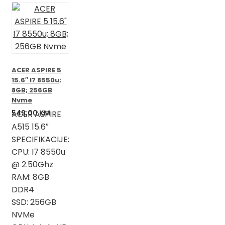
ACER ASPIRE 5
15.6″ I7 8550u;
8GB; 256GB
Nvme
549,00
KM
ACER ASPIRE
A515 15.6″
SPECIFIKACIJE:
CPU: I7 8550u
@ 2.50Ghz
RAM: 8GB
DDR4
SSD: 256GB
NVMe