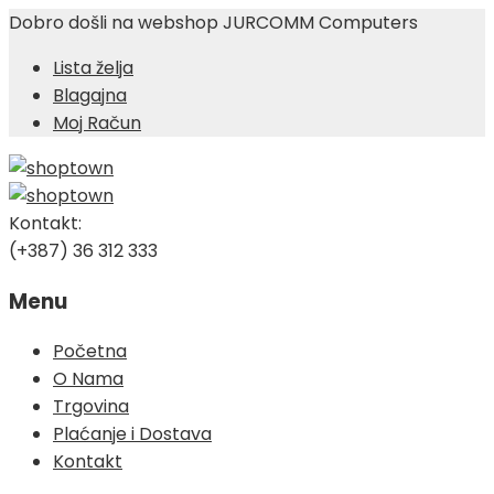
Dobro došli na webshop JURCOMM Computers
Lista želja
Blagajna
Moj Račun
Kontakt:
(+387) 36 312 333
Menu
Skip
Početna
to
O Nama
content
Trgovina
Plaćanje i Dostava
Kontakt