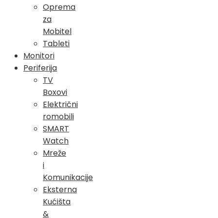
Oprema
za
Mobitel
Tableti
Monitori
Periferija
TV
Boxovi
Električni
romobili
SMART
Watch
Mreže
i
Komunikacije
Eksterna
Kućišta
&