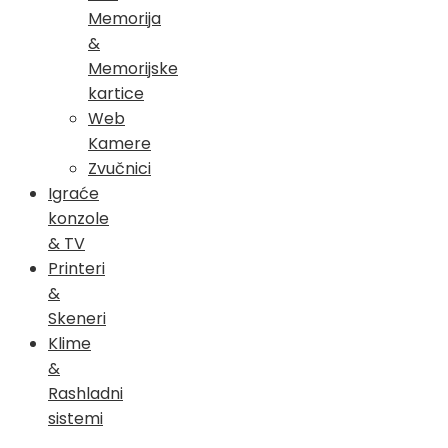
Memorija
&
Memorijske
kartice
Web
Kamere
Zvučnici
Igraće
konzole
& TV
Printeri
&
Skeneri
Klime
&
Rashladni
sistemi