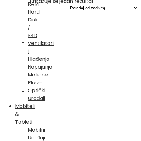
Prikazuje se jedan rezultat
RAM
Hard
Disk
/
SSD
Ventilatori
i
Hlađenja
Napajanja
Matične
Ploče
Optički
Uređaji
Mobiteli
&
Tableti
Mobilni
Uređaji