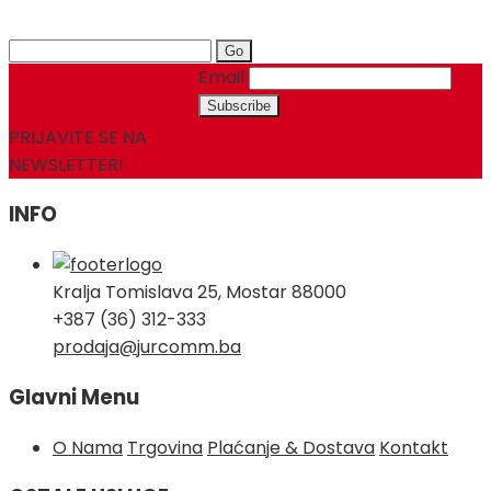
Search
for:
Email
PRIJAVITE SE NA
NEWSLETTER!
INFO
Kralja Tomislava 25, Mostar 88000
+387 (36) 312-333
prodaja@jurcomm.ba
Glavni Menu
O Nama
Trgovina
Plaćanje & Dostava
Kontakt