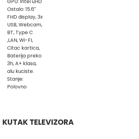
GPU: Intel uHD
Ostalo: 15.6″
FHD display, 3x
USB, Webcam,
BT, Type C
,LAN, Wi-FI,
Citac kartica,
Baterija preko
3h, A+ klasa,
alu kuciste.
Stanje:
Polovno
KUTAK TELEVIZORA