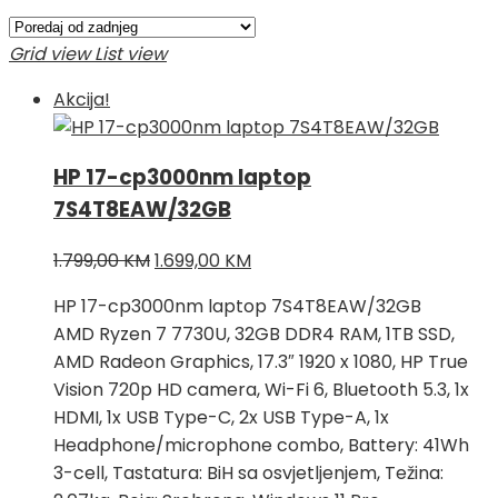
Grid view
List view
Akcija!
HP 17-cp3000nm laptop
7S4T8EAW/32GB
Izvorna
Trenutna
1.799,00
KM
1.699,00
KM
cijena
cijena
HP 17-cp3000nm laptop 7S4T8EAW/32GB
bila
je:
AMD Ryzen 7 7730U, 32GB DDR4 RAM, 1TB SSD,
je:
1.699,00 KM.
AMD Radeon Graphics, 17.3″ 1920 x 1080, HP True
1.799,00 KM.
Vision 720p HD camera, Wi-Fi 6, Bluetooth 5.3, 1x
HDMI, 1x USB Type-C, 2x USB Type-A, 1x
Headphone/microphone combo, Battery: 41Wh
3-cell, Tastatura: BiH sa osvjetljenjem, Težina: