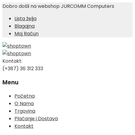
Dobro došli na webshop JURCOMM Computers
Lista želja
Blagajna
Moj Račun
Kontakt:
(+387) 36 312 333
Menu
Skip
Početna
to
O Nama
content
Trgovina
Plaćanje i Dostava
Kontakt