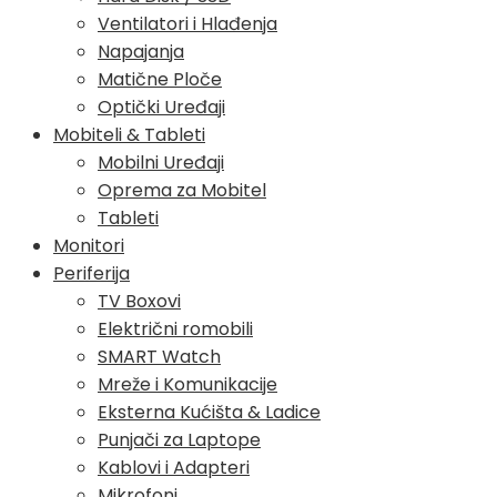
Ventilatori i Hlađenja
Napajanja
Matične Ploče
Optički Uređaji
Mobiteli & Tableti
Mobilni Uređaji
Oprema za Mobitel
Tableti
Monitori
Periferija
TV Boxovi
Električni romobili
SMART Watch
Mreže i Komunikacije
Eksterna Kućišta & Ladice
Punjači za Laptope
Kablovi i Adapteri
Mikrofoni