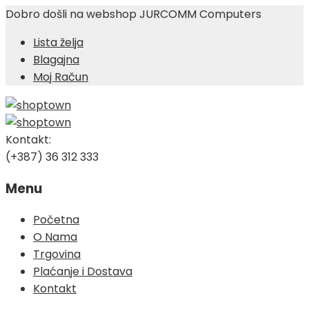
Dobro došli na webshop JURCOMM Computers
Lista želja
Blagajna
Moj Račun
Kontakt:
(+387) 36 312 333
Menu
Skip
Početna
to
O Nama
content
Trgovina
Plaćanje i Dostava
Kontakt