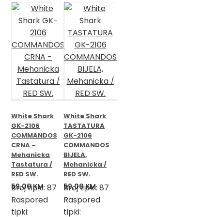
White Shark
White Shark
GK-2106
TASTATURA
COMMANDOS
GK-2106
CRNA –
COMMANDOS
Mehanicka
BIJELA,
Tastatura /
Mehanicka /
RED SW.
RED SW.
59,00
KM
59,00
KM
Broj tipki: 87
Broj tipki: 87
Raspored
Raspored
tipki:
tipki: