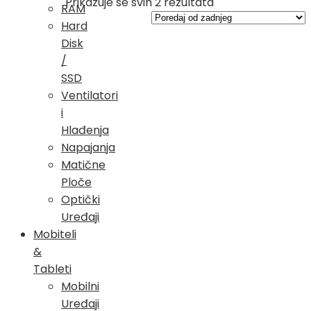
Poredano
Prikazuje se svih 2 rezultata
RAM
po
Hard
najnovijem
Disk
/
SSD
Ventilatori
i
Hlađenja
Napajanja
Matične
Ploče
Optički
Uređaji
Mobiteli
&
Tableti
Mobilni
Uređaji