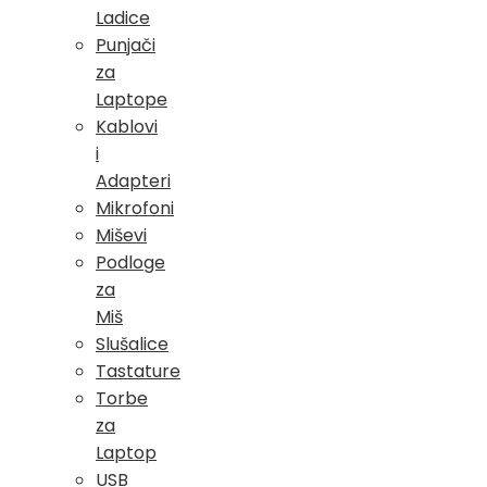
Ladice
Punjači
za
Laptope
Kablovi
i
Adapteri
Mikrofoni
Miševi
Podloge
za
Miš
Slušalice
Tastature
Torbe
za
Laptop
USB