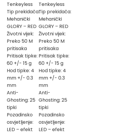
Tenkeyless
Tenkeyless
Tip prekidača:
Tip prekidača:
Mehanički
Mehanički
GLORY – RED
GLORY – RED
Životni vijek:
Životni vijek:
Preko 50 M
Preko 50 M
pritisaka
pritisaka
Pritisak tipke:
Pritisak tipke:
60 +/- 15 g
60 +/- 15 g
Hod tipke: 4
Hod tipke: 4
mm +/- 0.3
mm +/- 0.3
mm
mm
Anti-
Anti-
Ghosting: 25
Ghosting: 25
tipki
tipki
Pozadinsko
Pozadinsko
osvjetljenje:
osvjetljenje:
LED – efekt
LED – efekt