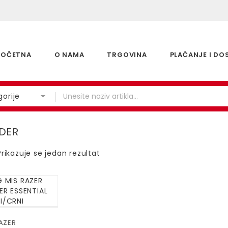
POČETNA
O NAMA
TRGOVINA
PLAĆANJE I DO
orije
DER
Prikazuje se jedan rezultat
AZER