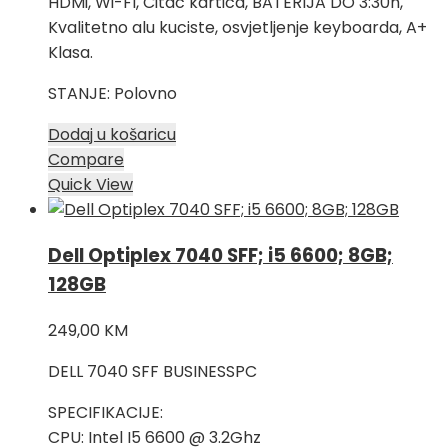
HDMi, Wi-FI, Citac kartica, BATERIJA DO 3:30h,
Kvalitetno alu kuciste, osvjetljenje keyboarda, A+
Klasa.
STANJE: Polovno
Dodaj u košaricu
Compare
Quick View
Dell Optiplex 7040 SFF; i5 6600; 8GB;
128GB
249,00
KM
DELL 7040 SFF BUSINESSPC
SPECIFIKACIJE:
CPU: Intel I5 6600 @ 3.2Ghz