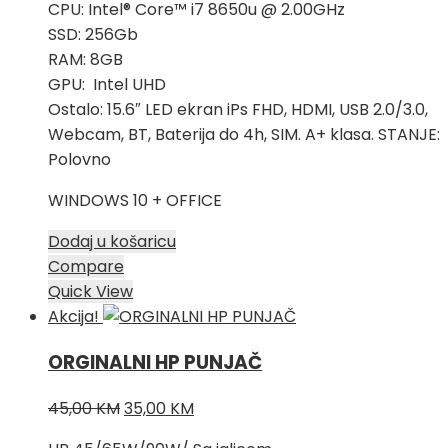
549,00 KM.
CPU: Intel® Core™ i7 8650u @ 2.00GHz
SSD: 256Gb
RAM: 8GB
GPU: Intel UHD
Ostalo: 15.6″ LED ekran iPs FHD, HDMI, USB 2.0/3.0,
Webcam, BT, Baterija do 4h, SIM. A+ klasa. STANJE:
Polovno
WINDOWS 10 + OFFICE
Dodaj u košaricu
Compare
Quick View
Akcija!
ORGINALNI HP PUNJAČ
Izvorna
Trenutna
45,00
KM
35,00
KM
cijena
cijena