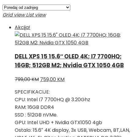
po
najnovijem
Grid view
List view
Akcija!
DELL XPS 15 15.6″ OLED 4K; I7 7700HQ;
16GB; 512GB M2; Nvidia GTX 1050 4GB
Izvorna
Trenutna
799,00
KM
759,00
KM
cijena
cijena
SPECIFIKACIJE:
bila
je:
CPU: Intel I7 7700HQ @ 3.20Ghz
je:
759,00 KM.
RAM: 16GB DDR4
799,00 KM.
SSD : 512GB nVMe.
GPU: Intel UHD + Nvidia GTX1050 4gb
Ostalo: 15.6″ 4K display, 3x USB, Webcam, BT,LAN,