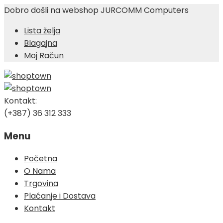
Dobro došli na webshop JURCOMM Computers
Lista želja
Blagajna
Moj Račun
Kontakt:
(+387) 36 312 333
Menu
Skip
Početna
to
O Nama
content
Trgovina
Plaćanje i Dostava
Kontakt