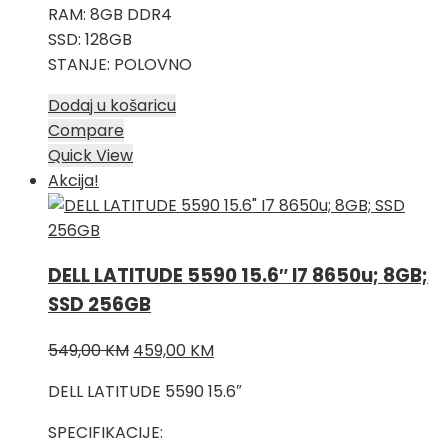
RAM: 8GB DDR4
SSD: 128GB
STANJE: POLOVNO
Dodaj u košaricu
Compare
Quick View
Akcija!
DELL LATITUDE 5590 15.6″ I7 8650u; 8GB;
SSD 256GB
Izvorna
Trenutna
549,00
KM
459,00
KM
cijena
cijena
DELL LATITUDE 5590 15.6″
bila
je:
je:
459,00 KM.
SPECIFIKACIJE: