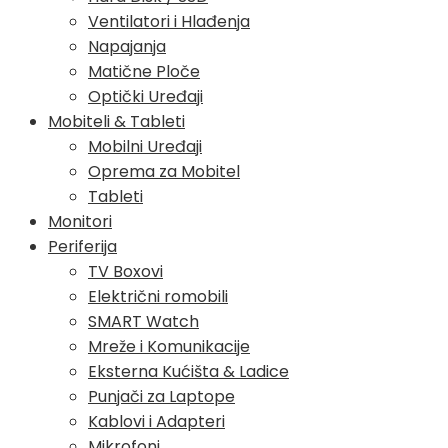
Ventilatori i Hlađenja
Napajanja
Matične Ploče
Optički Uređaji
Mobiteli & Tableti
Mobilni Uređaji
Oprema za Mobitel
Tableti
Monitori
Periferija
TV Boxovi
Električni romobili
SMART Watch
Mreže i Komunikacije
Eksterna Kućišta & Ladice
Punjači za Laptope
Kablovi i Adapteri
Mikrofoni