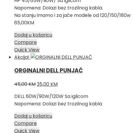
HP 45/65W/90W/ Sa iglicom
bila
je:
Napomena: Dolazi bez trozilnog kabla.
je:
35,00 KM.
Na stanju imamo i za jače modele od 120/150/180w
45,00 KM.
65,00KM
Dodaj u košaricu
Compare
Quick View
Akcija!
ORGINALNI DELL PUNJAČ
Izvorna
Trenutna
45,00
KM
35,00
KM
cijena
cijena
DELL 60W/90W/120W Sa iglicom
bila
je:
Napomena: Dolazi bez trozilnog kabla
je:
35,00 KM.
45,00 KM.
Dodaj u košaricu
Compare
Quick View