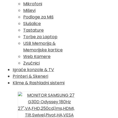
Mikrofoni
Miševi
Podloge za Miš
Slušalice
Tastature
Torbe za Laptop
USB Memorija &
Memorijske kartice
Web Kamere
Zvučnici
Igraće konzole & TV
Printeri & Skeneri
Klime & Rashladni sistemi