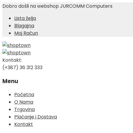
Dobro došli na webshop JURCOMM Computers
Lista želja
Blagajna
Moj Račun
Kontakt:
(+387) 36 312 333
Menu
Skip
Početna
to
O Nama
content
Trgovina
Plaćanje i Dostava
Kontakt