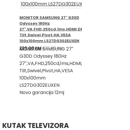
MONITOR SAMSUNG 27″ G30D
Odyssey 180Hz
27″,VA,FHD,250cd,1ms,HDMI,DP,
Tilt,Swivel,Pivot,HA,VESA
100x100mm LS27DG302EUXEN
Izvorna
Trenutna
299,00
KM
329,00
KM
MONITOR SAMSUNG 27″
cijena
cijena
G30D Odyssey 180Hz
bila
je:
27″,VA,FHD,250cd,1ms,HDMI,DP,
je:
299,00 KM.
Tilt,Swivel,Pivot,HA,VESA
329,00 KM.
100x100mm
LS27DG302EUXEN
Novo garancija 12mj
KUTAK TELEVIZORA