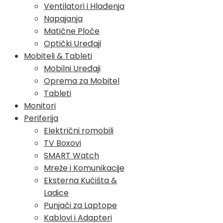
Ventilatori i Hlađenja
Napajanja
Matične Ploče
Optički Uređaji
Mobiteli & Tableti
Mobilni Uređaji
Oprema za Mobitel
Tableti
Monitori
Periferija
Električni romobili
TV Boxovi
SMART Watch
Mreže i Komunikacije
Eksterna Kućišta &
Ladice
Punjači za Laptope
Kablovi i Adapteri