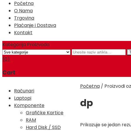
Početna
O Nama
Trgovina
Plaćanje i Dostava
Kontakt
Kategorija Proizvoda
(0)
Cart
Početna
/
Proizvodi o
Računari
Laptopi
dp
Komponente
Grafičke Kartice
RAM
Prikazuje se jedan rezu
Hard Disk / SSD