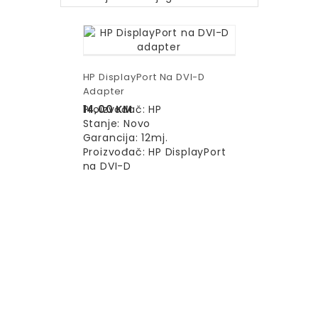
HP DisplayPort Na DVI-D
Adapter
14,00
Proizvođač: HP
KM
Stanje: Novo
Garancija: 12mj.
Proizvođač: HP DisplayPort
na DVI-D