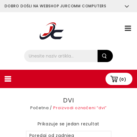
DOBRO DOŠLI NA WEBSHOP JURCOMM COMPUTERS
O Nama
Plaćanje i Dostava
(0)
DVI
Početna
/
Proizvodi označeni “dvi”
Prikazuje se jedan rezultat
Poredaj od zadnjeg