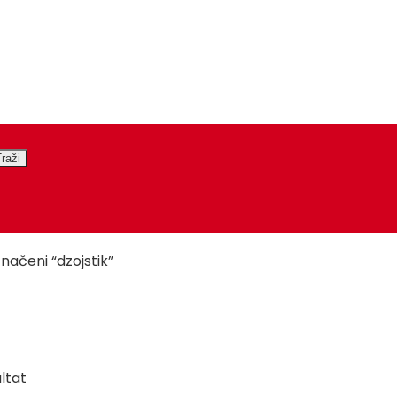
načeni “dzojstik”
ltat