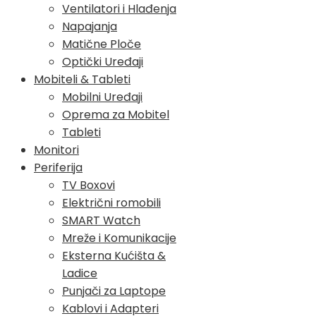
Ventilatori i Hlađenja
Napajanja
Matične Ploče
Optički Uređaji
Mobiteli & Tableti
Mobilni Uređaji
Oprema za Mobitel
Tableti
Monitori
Periferija
TV Boxovi
Električni romobili
SMART Watch
Mreže i Komunikacije
Eksterna Kućišta &
Ladice
Punjači za Laptope
Kablovi i Adapteri