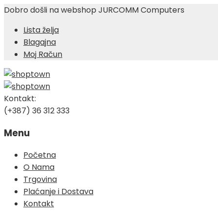
Dobro došli na webshop JURCOMM Computers
Lista želja
Blagajna
Moj Račun
Kontakt:
(+387) 36 312 333
Menu
Skip
Početna
to
O Nama
content
Trgovina
Plaćanje i Dostava
Kontakt