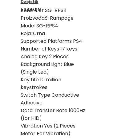
Dzojstik
50,00
KM
Kontroler SG-RPS4
Proizvođač: Rampage
Model:SG-RPS4
Boja: Crna
Supported Platforms PS4
Number of Keys 17 keys
Analog Key 2 Pieces
Background Light Blue
(Single Led)
Key Life 10 million
keystrokes
Switch Type Conductive
Adhesive
Data Transfer Rate 1000Hz
(for HID)
Vibration Yes (2 Pieces
Motor For Vibration)