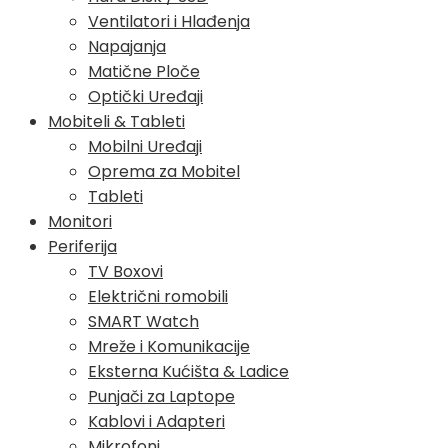
Ventilatori i Hlađenja
Napajanja
Matične Ploče
Optički Uređaji
Mobiteli & Tableti
Mobilni Uređaji
Oprema za Mobitel
Tableti
Monitori
Periferija
TV Boxovi
Električni romobili
SMART Watch
Mreže i Komunikacije
Eksterna Kućišta & Ladice
Punjači za Laptope
Kablovi i Adapteri
Mikrofoni