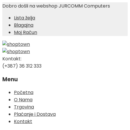
Dobro došli na webshop JURCOMM Computers
Lista želja
Blagajna
Moj Račun
Kontakt:
(+387) 36 312 333
Menu
Skip
Početna
to
O Nama
content
Trgovina
Plaćanje i Dostava
Kontakt