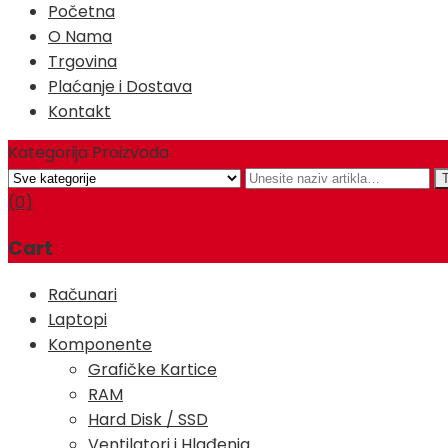
Početna
O Nama
Trgovina
Plaćanje i Dostava
Kontakt
Kategorija Proizvoda
(0)
Cart
Računari
Laptopi
Komponente
Grafičke Kartice
RAM
Hard Disk / SSD
Ventilatori i Hlađenja