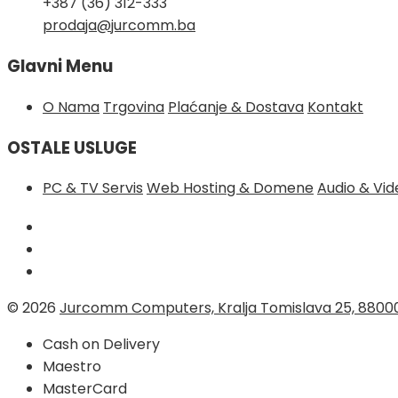
+387 (36) 312-333
prodaja@jurcomm.ba
Glavni Menu
O Nama
Trgovina
Plaćanje & Dostava
Kontakt
OSTALE USLUGE
PC & TV Servis
Web Hosting & Domene
Audio & Vi
© 2026
Jurcomm Computers, Kralja Tomislava 25, 8800
Cash on Delivery
Maestro
MasterCard