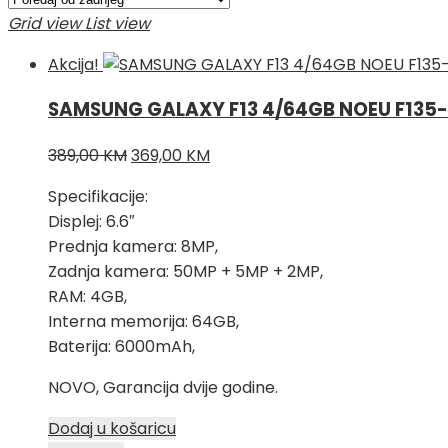
Grid view
List view
Akcija!
SAMSUNG GALAXY F13 4/64GB NOEU F135
Izvorna
Trenutna
389,00
KM
369,00
KM
cijena
cijena
Specifikacije:
bila
je:
Displej: 6.6″
je:
369,00 KM.
Prednja kamera: 8MP,
389,00 KM.
Zadnja kamera: 50MP + 5MP + 2MP,
RAM: 4GB,
Interna memorija: 64GB,
Baterija: 6000mAh,
NOVO, Garancija dvije godine.
Dodaj u košaricu