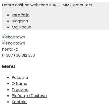
Dobro došli na webshop JURCOMM Computers
Lista želja
Blagajna
Moj Račun
Kontakt:
(+387) 36 312 333
Menu
Skip
Početna
to
O Nama
content
Trgovina
Plaćanje i Dostava
Kontakt