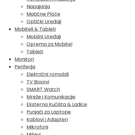
Napajanja
Matične Ploče
Optički Uređaji
Mobiteli & Tableti
Mobilni Uređaji
Oprema za Mobitel
Tableti
Monitori
Periferija
Električni romobili
TV Boxovi
SMART Watch
Mreže i Komunikacije
Eksterna Kućišta & Ladice
Punjači za Laptope
Kablovi i Adapteri
Mikrofoni
Miševi