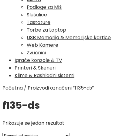
Podloge za Miš
Slušalice
Tastature
Torbe za Laptop
USB Memorija & Memorijske kartice
Web Kamere
Zvučnici
Igraće konzole & TV
Printeri & Skeneri
Klime & Rashladni sistemi
Početna
/
Proizvodi označeni “f135-ds”
f135-ds
Prikazuje se jedan rezultat