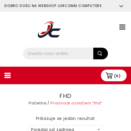
DOBRO DOŠLI NA WEBSHOP JURCOMM COMPUTERS
O Nama
Plaćanje i Dostava
(0)
FHD
Početna
/
Proizvodi označeni “fhd”
Prikazuje se jedan rezultat
Poredaj od zadnjeg