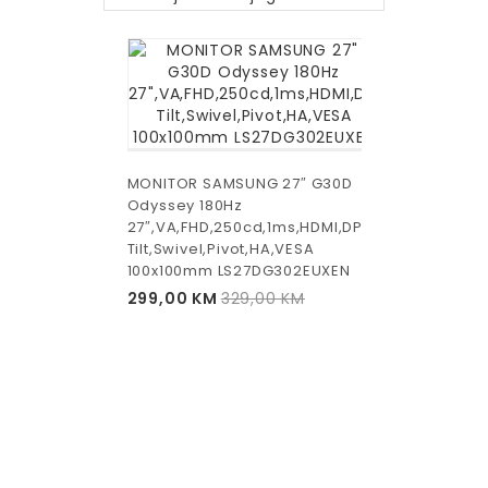
MONITOR SAMSUNG 27″ G30D
Odyssey 180Hz
27″,VA,FHD,250cd,1ms,HDMI,DP,
Tilt,Swivel,Pivot,HA,VESA
100x100mm LS27DG302EUXEN
299,00
KM
329,00
KM