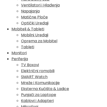
Ventilatori i Hlađenja
Napajanja
Matične Ploče
Optički Uređaji
Mobiteli & Tableti
Mobilni Uređaji
Oprema za Mobitel
Tableti
Monitori
Periferija
TV Boxovi
Električni romobili
SMART Watch
Mreže i Komunikacije
Eksterna Kućišta & Ladice
Punjači za Laptope
Kablovi i Adapteri
Mikrofoni