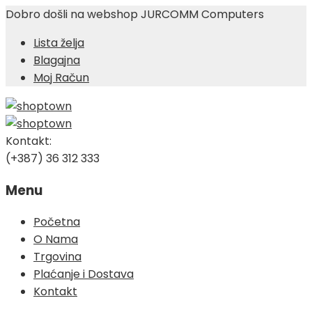
Dobro došli na webshop JURCOMM Computers
Lista želja
Blagajna
Moj Račun
Kontakt:
(+387) 36 312 333
Menu
Skip
Početna
to
O Nama
content
Trgovina
Plaćanje i Dostava
Kontakt