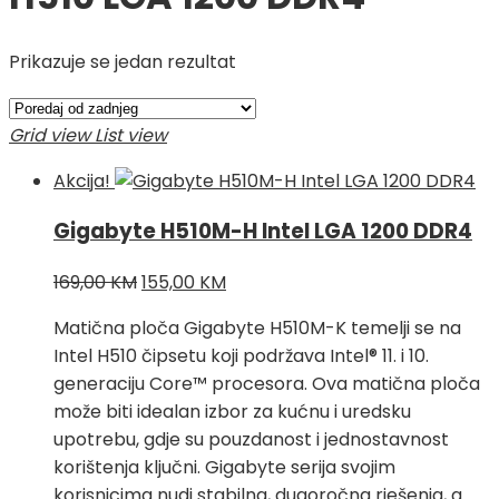
Prikazuje se jedan rezultat
Grid view
List view
Akcija!
Gigabyte H510M-H Intel LGA 1200 DDR4
Izvorna
Trenutna
169,00
KM
155,00
KM
cijena
cijena
Matična ploča Gigabyte H510M-K temelji se na
bila
je:
Intel H510 čipsetu koji podržava Intel® 11. i 10.
je:
155,00 KM.
generaciju Core™ procesora. Ova matična ploča
169,00 KM.
može biti idealan izbor za kućnu i uredsku
upotrebu, gdje su pouzdanost i jednostavnost
korištenja ključni. Gigabyte serija svojim
korisnicima nudi stabilna, dugoročna rješenja, a