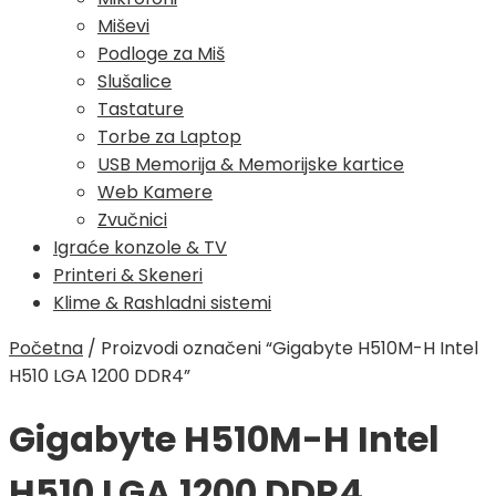
Miševi
Podloge za Miš
Slušalice
Tastature
Torbe za Laptop
USB Memorija & Memorijske kartice
Web Kamere
Zvučnici
Igraće konzole & TV
Printeri & Skeneri
Klime & Rashladni sistemi
Početna
/
Proizvodi označeni “Gigabyte H510M-H Intel
H510 LGA 1200 DDR4”
Gigabyte H510M-H Intel
H510 LGA 1200 DDR4