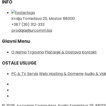
INFO
Kralja Tomislava 25, Mostar 88000
+387 (36) 312-333
prodaja@jurcomm.ba
Glavni Menu
O Nama
Trgovina
Plaćanje & Dostava
Kontakt
OSTALE USLUGE
PC & TV Servis
Web Hosting & Domene
Audio & Vi
© 2026
Jurcomm Computers, Kralja Tomislava 25, 8800