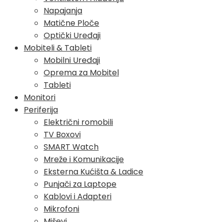
Napajanja
Matične Ploče
Optički Uređaji
Mobiteli & Tableti
Mobilni Uređaji
Oprema za Mobitel
Tableti
Monitori
Periferija
Električni romobili
TV Boxovi
SMART Watch
Mreže i Komunikacije
Eksterna Kućišta & Ladice
Punjači za Laptope
Kablovi i Adapteri
Mikrofoni
Miševi