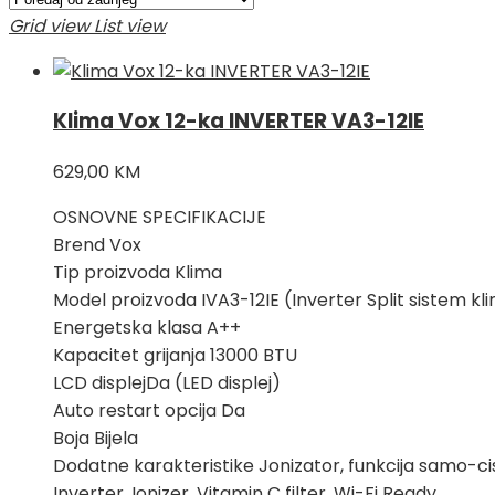
Grid view
List view
Klima Vox 12-ka INVERTER VA3-12IE
629,00
KM
OSNOVNE SPECIFIKACIJE
Brend Vox
Tip proizvoda Klima
Model proizvoda IVA3-12IE (Inverter Split sistem kli
Energetska klasa A++
Kapacitet grijanja 13000 BTU
LCD displejDa (LED displej)
Auto restart opcija Da
Boja Bijela
Dodatne karakteristike Jonizator, funkcija samo-cis
Inverter, Ionizer, Vitamin C filter, Wi-Fi Ready