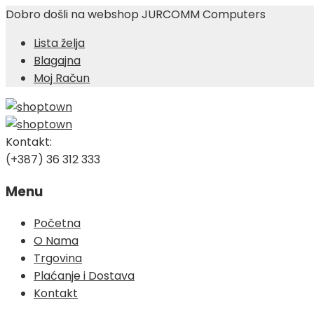
Dobro došli na webshop JURCOMM Computers
Lista želja
Blagajna
Moj Račun
Kontakt:
(+387) 36 312 333
Menu
Skip
Početna
to
O Nama
content
Trgovina
Plaćanje i Dostava
Kontakt