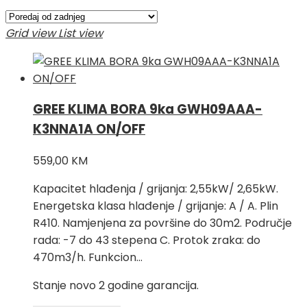
Grid view
List view
GREE KLIMA BORA 9ka GWH09AAA-
K3NNA1A ON/OFF
559,00
KM
Kapacitet hlađenja / grijanja: 2,55kW/ 2,65kW.
Energetska klasa hlađenje / grijanje: A / A. Plin
R410. Namjenjena za površine do 30m2. Područje
rada: -7 do 43 stepena C. Protok zraka: do
470m3/h. Funkcion…
Stanje novo 2 godine garancija.