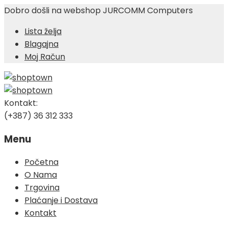
Dobro došli na webshop JURCOMM Computers
Lista želja
Blagajna
Moj Račun
Kontakt:
(+387) 36 312 333
Menu
Skip
Početna
to
O Nama
content
Trgovina
Plaćanje i Dostava
Kontakt