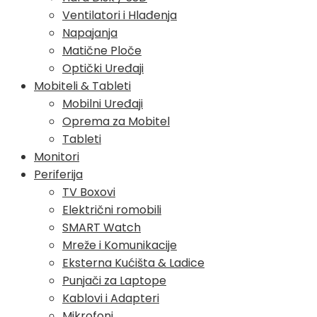
Ventilatori i Hlađenja
Napajanja
Matične Ploče
Optički Uređaji
Mobiteli & Tableti
Mobilni Uređaji
Oprema za Mobitel
Tableti
Monitori
Periferija
TV Boxovi
Električni romobili
SMART Watch
Mreže i Komunikacije
Eksterna Kućišta & Ladice
Punjači za Laptope
Kablovi i Adapteri
Mikrofoni