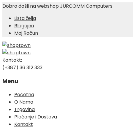
Dobro došli na webshop JURCOMM Computers
Lista želja
Blagajna
Moj Račun
Kontakt:
(+387) 36 312 333
Menu
Skip
Početna
to
O Nama
content
Trgovina
Plaćanje i Dostava
Kontakt