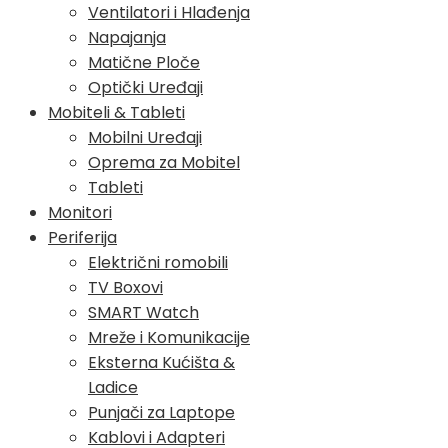
Ventilatori i Hlađenja
Napajanja
Matične Ploče
Optički Uređaji
Mobiteli & Tableti
Mobilni Uređaji
Oprema za Mobitel
Tableti
Monitori
Periferija
Električni romobili
TV Boxovi
SMART Watch
Mreže i Komunikacije
Eksterna Kućišta &
Ladice
Punjači za Laptope
Kablovi i Adapteri