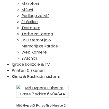
Mikrofoni
Miševi
Podloge za Miš
Slušalice
Tastature
Torbe za Laptop
USB Memorija &
Memorijske kartice
Web Kamere
Zvučnici
Igraće konzole & TV
Printeri & Skeneri
Klime & Rashladni sistemi
Miš HyperX Pulsefire Haste 2