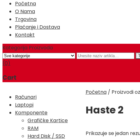
Početna
O Nama
Trgovina
Plaćanje i Dostava
Kontakt
Kategorija Proizvoda
(0)
Cart
Početna
/
Proizvodi o
Računari
Laptopi
Haste 2
Komponente
Grafičke Kartice
RAM
Prikazuje se jedan rezu
Hard Disk / SSD