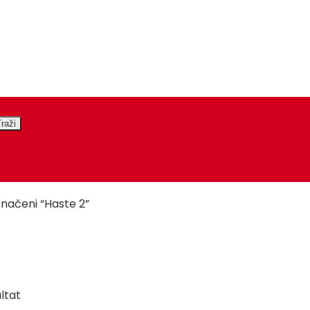
značeni “Haste 2”
ltat