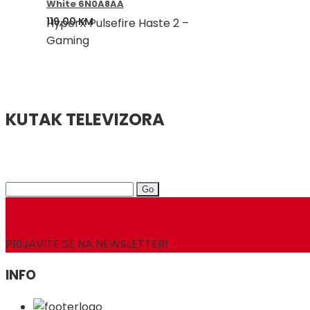
White 6N0A8AA
119,00
KM
HyperX Pulsefire Haste 2 –
Gaming
KUTAK TELEVIZORA
Search
for:
PRIJAVITE SE NA NEWSLETTER!
INFO