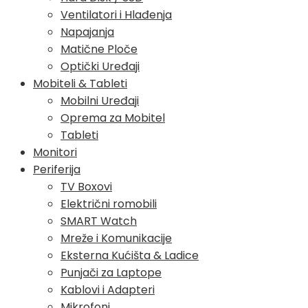
Ventilatori i Hlađenja
Napajanja
Matične Ploče
Optički Uređaji
Mobiteli & Tableti
Mobilni Uređaji
Oprema za Mobitel
Tableti
Monitori
Periferija
TV Boxovi
Električni romobili
SMART Watch
Mreže i Komunikacije
Eksterna Kućišta & Ladice
Punjači za Laptope
Kablovi i Adapteri
Mikrofoni