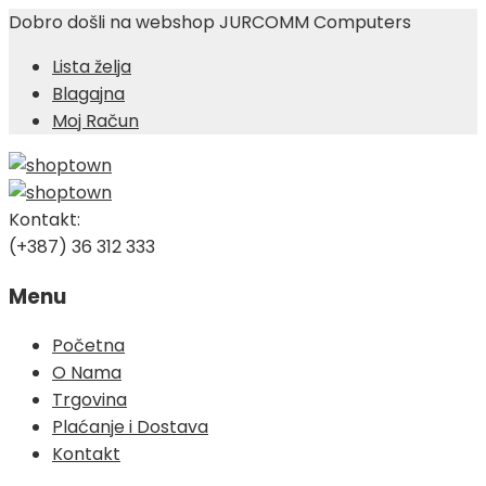
Dobro došli na webshop JURCOMM Computers
Lista želja
Blagajna
Moj Račun
Kontakt:
(+387) 36 312 333
Menu
Skip
Početna
to
O Nama
content
Trgovina
Plaćanje i Dostava
Kontakt