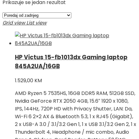
Prikazuje se jedan rezultat
Grid view
List view
HP Victus 15-fb1013dx Gaming laptop
845A2UA/16GB
1.529,00
KM
AMD Ryzen 5 7535HS, 16GB DDR5 RAM, 512GB SSD,
Nvidia GeForce RTX 2050 4GB, 15.6″ 1920 x 1080,
IPS, 144Hz, 720P HD with Privacy Shutter, LAN: Da,
Wi-Fi 6 2×2 AX & Bluetooth 5.3, 1 x RJ45 (Gigabit),
2 x USB-A 3.0 / 3.1/3.2 Gen 1, 1 x USB 3.1/3.2 Gen 2, 1 x
Thunderbolt 4, Headphone / mic combo, Audio