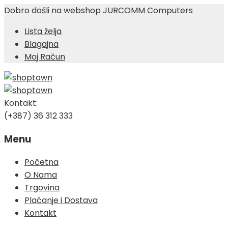
Dobro došli na webshop JURCOMM Computers
Lista želja
Blagajna
Moj Račun
Kontakt:
(+387) 36 312 333
Menu
Skip
Početna
to
O Nama
content
Trgovina
Plaćanje i Dostava
Kontakt