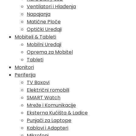
Ventilatori i Hlađenja
Napajanja
Matične Ploče
Optički Uređaji
Mobiteli & Tableti
Mobilni Uređaji
Oprema za Mobitel
Tableti
Monitori
Periferija
TV Boxovi
Električni romobili
SMART Watch
Mreže i Komunikacije
Eksterna Kućišta & Ladice
Punjači za Laptope
Kablovi i Adapteri
Mikrofoni