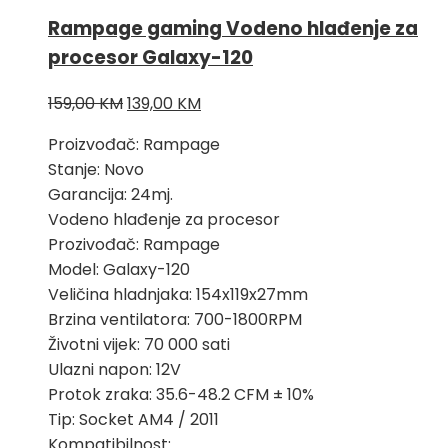
Rampage gaming Vodeno hlađenje za
procesor Galaxy-120
Izvorna
Trenutna
159,00
KM
139,00
KM
cijena
cijena
Proizvođač: Rampage
bila
je:
Stanje: Novo
je:
139,00 KM.
Garancija: 24mj.
159,00 KM.
Vodeno hlađenje za procesor
Prozivođač: Rampage
Model: Galaxy-120
Veličina hladnjaka: 154x119x27mm
Brzina ventilatora: 700-1800RPM
Životni vijek: 70 000 sati
Ulazni napon: 12V
Protok zraka: 35.6-48.2 CFM ± 10%
Tip: Socket AM4 / 2011
Kompatibilnost: