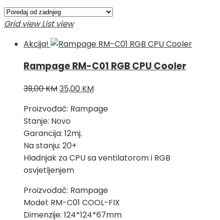
po
najnovijem
Grid view
List view
Akcija!
Rampage RM-C01 RGB CPU Cooler
Izvorna
Trenutna
39,00
KM
35,00
KM
cijena
cijena
Proizvođač: Rampage
bila
je:
Stanje: Novo
je:
35,00 KM.
Garancija: 12mj.
39,00 KM.
Na stanju: 20+
Hladnjak za CPU sa ventilatorom i RGB
osvjetljenjem
Proizvođač: Rampage
Model: RM-C01 COOL-FIX
Dimenzije: 124*124*67mm