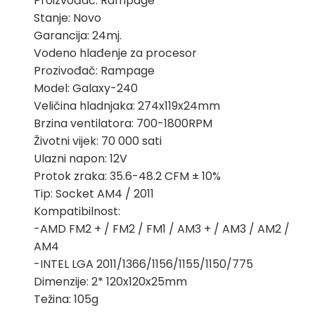
Proizvođač: Rampage
bila
je:
Stanje: Novo
je:
169,00 KM.
Garancija: 24mj.
199,00 KM.
Vodeno hlađenje za procesor
Prozivođač: Rampage
Model: Galaxy-240
Veličina hladnjaka: 274x119x24mm
Brzina ventilatora: 700-1800RPM
Životni vijek: 70 000 sati
Ulazni napon: 12V
Protok zraka: 35.6-48.2 CFM ± 10%
Tip: Socket AM4 / 2011
Kompatibilnost:
-AMD FM2 + / FM2 / FM1 / AM3 + / AM3 / AM2 /
AM4
-INTEL LGA 2011/1366/1156/1155/1150/775
Dimenzije: 2* 120x120x25mm
Težina: 105g