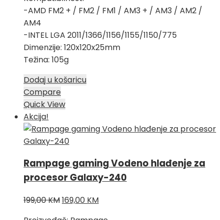
-AMD FM2 + / FM2 / FM1 / AM3 + / AM3 / AM2 /
AM4
-INTEL LGA 2011/1366/1156/1155/1150/775
Dimenzije: 120x120x25mm
Težina: 105g
Dodaj u košaricu
Compare
Quick View
Akcija!
Rampage gaming Vodeno hlađenje za
procesor Galaxy-240
Izvorna
Trenutna
199,00
KM
169,00
KM
cijena
cijena