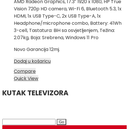
AMD Radeon Graphics, 17.3″ 1920 x 1080, HP True
1.799,00 KM.
Vision 720p HD camera, Wi-Fi 6, Bluetooth 5.3, 1x
HDMI, 1x USB Type-C, 2x USB Type-A, 1x
Headphone/microphone combo, Battery: 41Wh
3-cell, Tastatura: BiH sa osvjetljenjem, Težina:
2.07kg, Boja: Srebrena, Windows 11 Pro
Novo Garancija 12mj.
Dodaj u košaricu
Compare
Quick View
KUTAK TELEVIZORA
Search
for: