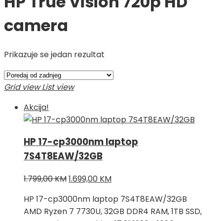
HP True Vision 720p HD
camera
Prikazuje se jedan rezultat
Grid view
List view
Akcija!
HP 17-cp3000nm laptop
7S4T8EAW/32GB
Izvorna
Trenutna
1.799,00
KM
1.699,00
KM
cijena
cijena
HP 17-cp3000nm laptop 7S4T8EAW/32GB
bila
je:
AMD Ryzen 7 7730U, 32GB DDR4 RAM, 1TB SSD,
je:
1.699,00 KM.