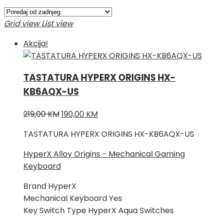
po
najnovijem
Grid view
List view
Akcija!
TASTATURA HYPERX ORIGINS HX-
KB6AQX-US
Izvorna
Trenutna
219,00
KM
190,00
KM
cijena
cijena
TASTATURA HYPERX ORIGINS HX-KB6AQX-US
bila
je:
je:
190,00 KM.
HyperX Alloy Origins - Mechanical Gaming
219,00 KM.
Keyboard
Brand HyperX
Mechanical Keyboard Yes
Key Switch Type HyperX Aqua Switches