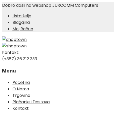
Dobro došli na webshop JURCOMM Computers
Lista želja
Blagajna
Moj Račun
Kontakt:
(+387) 36 312 333
Menu
Skip
Početna
to
O Nama
content
Trgovina
Plaćanje i Dostava
Kontakt