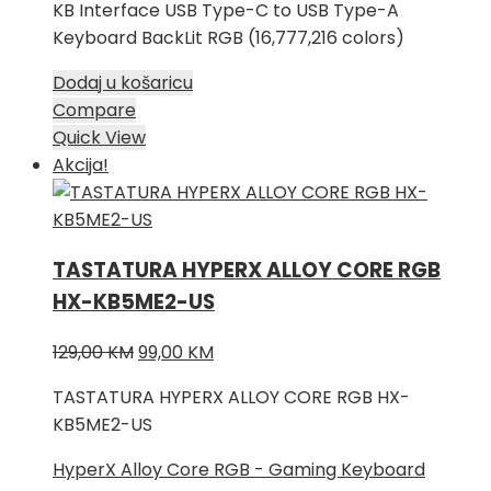
KB Interface USB Type-C to USB Type-A
Keyboard BackLit RGB (16,777,216 colors)
Dodaj u košaricu
Compare
Quick View
Akcija!
TASTATURA HYPERX ALLOY CORE RGB
HX-KB5ME2-US
Izvorna
Trenutna
129,00
KM
99,00
KM
cijena
cijena
TASTATURA HYPERX ALLOY CORE RGB HX-
bila
je:
KB5ME2-US
je:
99,00 KM.
129,00 KM.
HyperX Alloy Core RGB - Gaming Keyboard