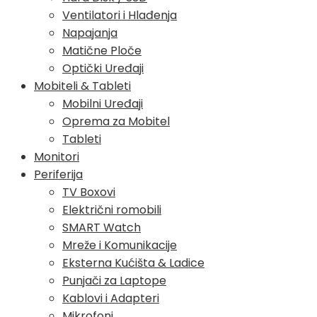
Ventilatori i Hlađenja
Napajanja
Matične Ploče
Optički Uređaji
Mobiteli & Tableti
Mobilni Uređaji
Oprema za Mobitel
Tableti
Monitori
Periferija
TV Boxovi
Električni romobili
SMART Watch
Mreže i Komunikacije
Eksterna Kućišta & Ladice
Punjači za Laptope
Kablovi i Adapteri
Mikrofoni