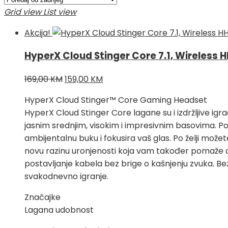
Grid view
List view
Akcija!
HyperX Cloud Stinger Core 7.1, Wireles
Izvorna
Trenutna
169,00
KM
159,00
KM
cijena
cijena
HyperX Cloud Stinger™ Core Gaming Headset
bila
je:
HyperX Cloud Stinger Core lagane su i izdržljive igra
je:
159,00 KM.
jasnim srednjim, visokim i impresivnim basovima. Pob
169,00 KM.
ambijentalnu buku i fokusira vaš glas. Po želji možet
novu razinu uronjenosti koja vam također pomaže da 
postavljanje kabela bez brige o kašnjenju zvuka. Be
svakodnevno igranje.
Značajke
Lagana udobnost