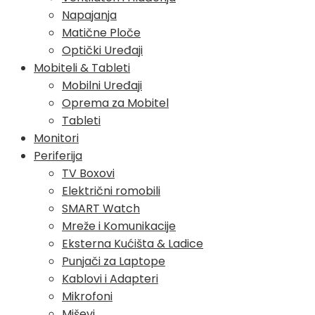
Napajanja
Matične Ploče
Optički Uređaji
Mobiteli & Tableti
Mobilni Uređaji
Oprema za Mobitel
Tableti
Monitori
Periferija
TV Boxovi
Električni romobili
SMART Watch
Mreže i Komunikacije
Eksterna Kućišta & Ladice
Punjači za Laptope
Kablovi i Adapteri
Mikrofoni
Miševi