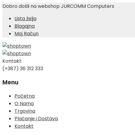
Dobro došli na webshop JURCOMM Computers
Lista želja
Blagajna
Moj Račun
Kontakt:
(+387) 36 312 333
Menu
Skip
Početna
to
O Nama
content
Trgovina
Plaćanje i Dostava
Kontakt