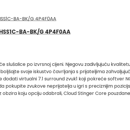
s HHSS1C-BA-BK/G 4P4F0AA
će slušalice po izvrsnoj cijeni. Njegovu zadivljujuću kvalit
oljšajte svoje iskustvo čavrljanja s prijateljima zahvaljuj
e dodati virtualni 7.1 surround zvuk1 koji pokreće softver NG
pokupite zvukove neprijatelja u igri s preciznijim pozici
z obzira koju opciju odabrali, Cloud Stinger Core pouzdane