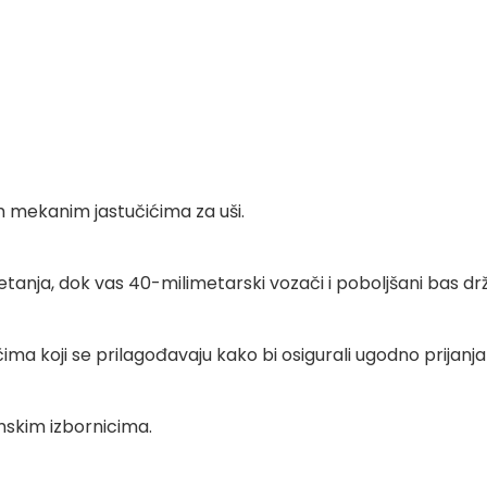
im mekanim jastučićima za uši.
anja, dok vas 40-milimetarski vozači i poboljšani bas drže
ma koji se prilagođavaju kako bi osigurali ugodno prijanja
mskim izbornicima.