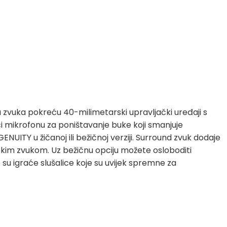
etu zvuka pokreću 40-milimetarski upravljački uređaji s
ući mikrofonu za poništavanje buke koji smanjuje
ENUITY u žičanoj ili bežičnoj verziji. Surround zvuk dodaje
jskim zvukom. Uz bežičnu opciju možete osloboditi
 su igraće slušalice koje su uvijek spremne za