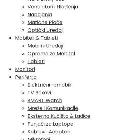
Ventilatori i Hlađenja
Napajanja
Matične Ploče
Optički Uređaji
Mobiteli & Tableti
Mobilni Uređaji
Oprema za Mobitel
Tableti
Monitori
Periferija
Električni romobili
TV Boxovi
SMART Watch
Mreže i Komunikacije
Eksterna Kućišta & Ladice
Punjači za Laptope
Kablovi i Adapteri
Mikrofoni