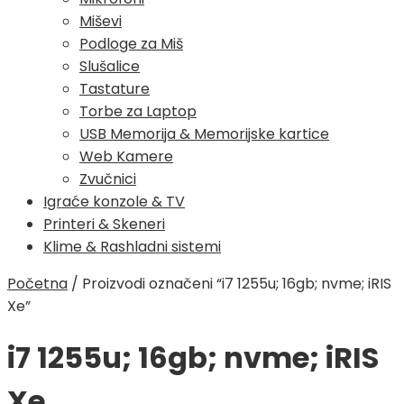
Miševi
Podloge za Miš
Slušalice
Tastature
Torbe za Laptop
USB Memorija & Memorijske kartice
Web Kamere
Zvučnici
Igraće konzole & TV
Printeri & Skeneri
Klime & Rashladni sistemi
Početna
/
Proizvodi označeni “i7 1255u; 16gb; nvme; iRIS
Xe”
i7 1255u; 16gb; nvme; iRIS
Xe