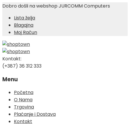
Dobro došli na webshop JURCOMM Computers
Lista želja
Blagajna
Moj Račun
Kontakt:
(+387) 36 312 333
Menu
Skip
Početna
to
O Nama
content
Trgovina
Plaćanje i Dostava
Kontakt