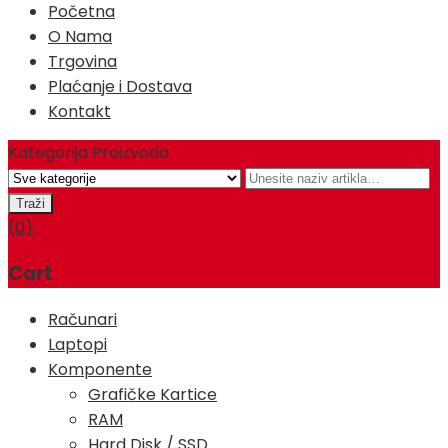
Početna
O Nama
Trgovina
Plaćanje i Dostava
Kontakt
Kategorija Proizvoda
(0)
Cart
Računari
Laptopi
Komponente
Grafičke Kartice
RAM
Hard Disk / SSD