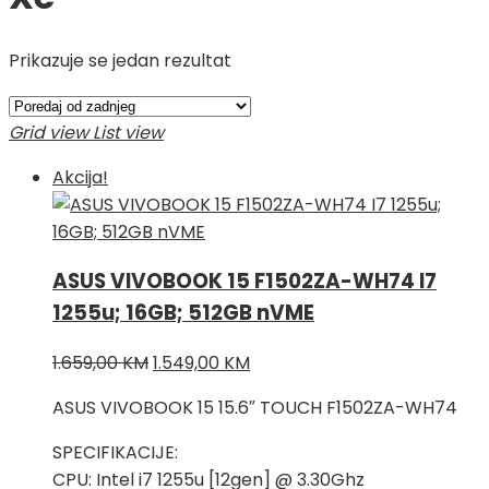
Prikazuje se jedan rezultat
Grid view
List view
Akcija!
ASUS VIVOBOOK 15 F1502ZA-WH74 I7
1255u; 16GB; 512GB nVME
Izvorna
Trenutna
1.659,00
KM
1.549,00
KM
cijena
cijena
ASUS VIVOBOOK 15 15.6″ TOUCH F1502ZA-WH74
bila
je:
je:
1.549,00 KM.
SPECIFIKACIJE:
1.659,00 KM.
CPU: Intel i7 1255u [12gen] @ 3.30Ghz